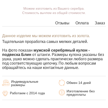
Вы можете выбрать покрытие, ушко.
Можем изготовить из Вашего серебра.
Стоимость вычтем из общей стоимости.
Дополнительные пожелания можете указать в
комментарии при оформлении заказа.
Отзывы
Оплата
Заказ
В некоторых моделях подвесок нет возможности
расширить ушко до необходимых размеров, в этом
случае наши менеджеры свяжутся с Вами.
Данное изделие мы можем изготовить из золота.
Тщательная проработка самых мелких деталей.
Любую подвеску можно дополнить ушком нужного
размера с переходным кольцом под любую цепочку.
На фото показан
мужской серебряный кулон -
подвеска Блин
от штанги. Размеры кулона указаны без
ушка, ушко можно сделать практически любого размера
под соответствующую цепочку. По любым вопросам
обращайтесь на наши контактные данные.
Индивидуальные
Обмен 14 дней
размеры
Изготовление без
Работаем с 2014 года
предоплаты