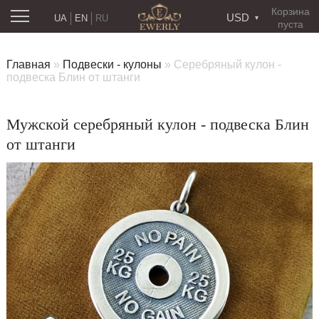
Корзина
USD
UA
EN
RU
пуста
Главная
»
Подвески - кулоны
»
Серебряный кулон -
подвеска Блин от штанги
Мужской серебряный кулон - подвеска Блин
от штанги