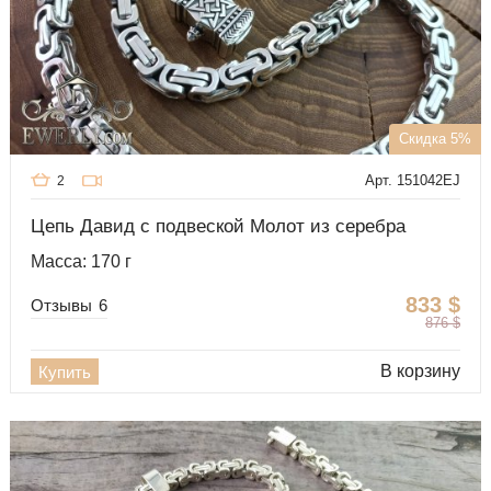
Скидка 5%
Арт. 151042EJ
2
Цепь Давид с подвеской Молот из серебра
Масса: 170 г
833
$
Отзывы
6
876
$
В корзину
Купить