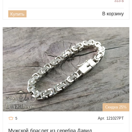
313
$
В корзину
Купить
Скидка 25%
Арт. 121027PT
5
Мужской браслет из серебра Давид