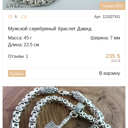
Скидка 25%
Арт. 121027XG
5
Мужской серебряный браслет Давид
Масса: 45 г
Ширина: 7 мм
Длина: 22.5 см
235
$
Отзывы
1
313
$
В корзину
Купить