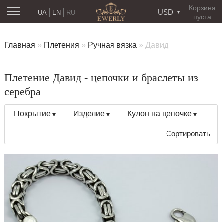
Корзина
USD
UA
EN
RU
пуста
Главная
»
Плетения
»
Ручная вязка
»
Давид
Плетение Давид - цепочки и браслеты из
серебра
Покрытие
Изделие
Кулон на цепочке
Сортировать