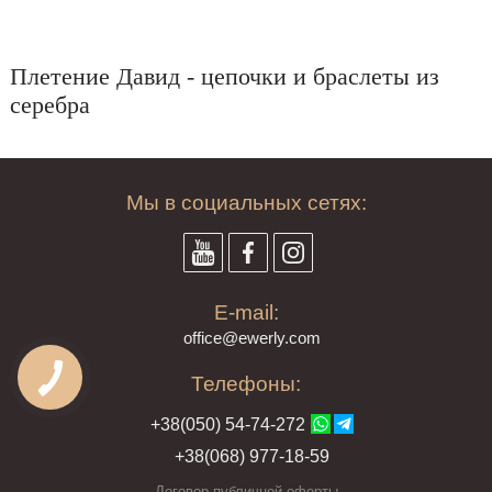
Плетение Давид - цепочки и браслеты из
серебра
Мы в социальных сетях:
E-mail:
offi
ce@ewe
rly.com
Телефоны:
+38(
050
) 54-7
4-2
72
+38
(068
) 97
7-1
8-59
Договор публичной оферты