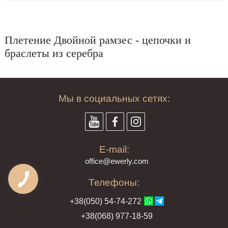
Плетение Двойной рамзес - цепочки и
браслеты из серебра
Мы в социальных сетях:
E-mail:
offi
ce@ewe
rly.com
Телефоны:
+38(
050
) 54-7
4-2
72
+38
(068
) 97
7-1
8-59