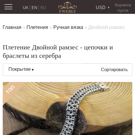
Корзина
USD
UA
EN
RU
пуста
Главная
»
Плетения
»
Ручная вязка
»
Двойной рамзес
Плетение Двойной рамзес - цепочки и
браслеты из серебра
Покрытие
Сортировать
ТОП