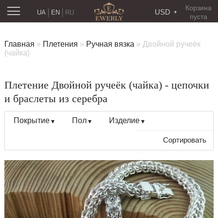
Корзина
USD
UA
EN
RU
пуста
Главная
»
Плетения
»
Ручная вязка
»
Двойной ручеёк
(чайка)
Плетение Двойной ручеёк (чайка) - цепочки
и браслеты из серебра
Покрытие
Пол
Изделие
Сортировать