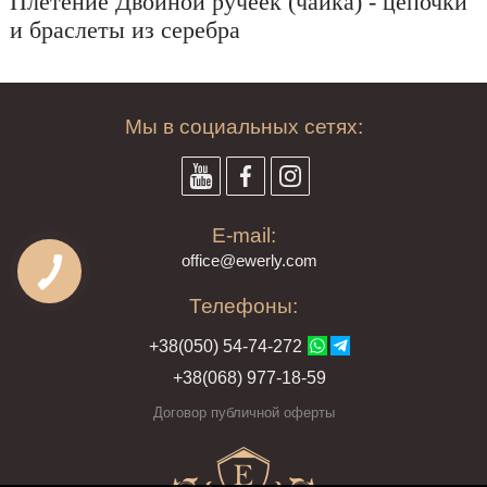
Плетение Двойной ручеёк (чайка) - цепочки
и браслеты из серебра
Мы в социальных сетях:
E-mail:
offi
ce@ewe
rly.com
Телефоны:
+38(
050
) 54-7
4-2
72
+38
(068
) 97
7-1
8-59
Договор публичной оферты