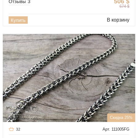
506
$
Отзывы
3
674
$
В корзину
Купить
Скидка 25%
Арт. 111005FG
32