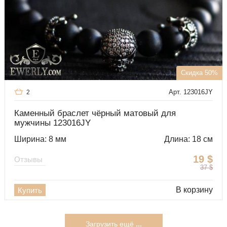
Скидка 50%
Арт. 123016JY
2
Каменный браслет чёрный матовый для
мужчины 123016JY
Ширина: 8 мм
Длина: 18 см
19
$
Отзывы
37
$
В корзину
Купить
Загрузить ещё
...