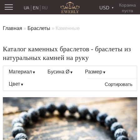
Корзина
USD
UA
EN
RU
пуста
Главная
»
Браслеты
»
Каменные
Каталог каменных браслетов - браслеты из
натуральных камней на руку
Материал
Бусина Ø
Размер
Цвет
Сортировать