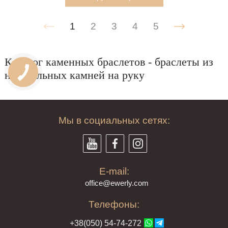
1
2
3
4
5
Каталог каменных браслетов - браслеты из
натуральных камней на руку
Мы в социальных сетях:
E-mail:
offi
ce@ewe
rly.com
Телефоны:
+38(
050
) 54-7
4-2
72