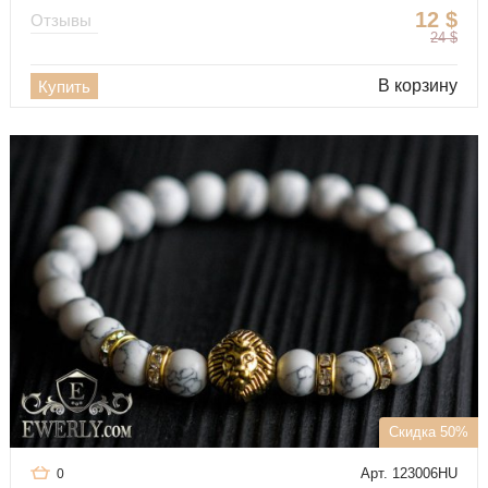
12
$
Отзывы
24
$
В корзину
Купить
Скидка 50%
Арт. 123006HU
0