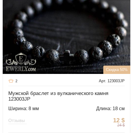
Скидка 50%
Арт. 123003JP
2
Мужской браслет из вулканического камня
123003JP
Ширина: 8 мм
Длина: 18 см
12
$
Отзывы
24
$