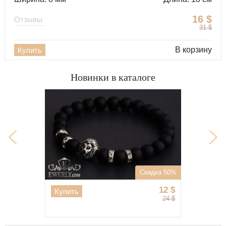
16
$
Отзывы
31
$
В корзину
Купить
Новинки в каталоге
0%
Скидка 50%
$
12
$
Купить
$
24
$