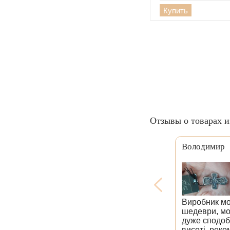
Купить
Отзывы о товарах и
Володимир
Виробник мо
шедеври, мо
дуже сподоба
висоті, реко