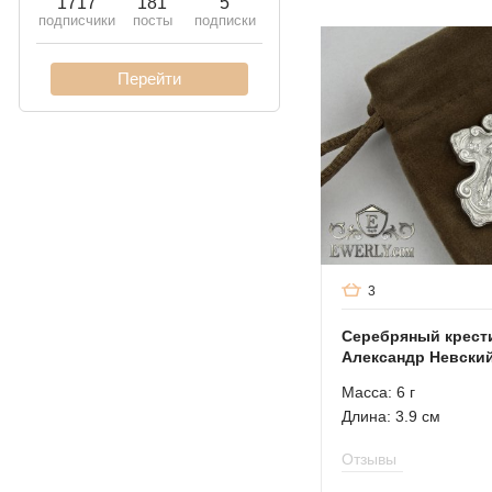
Десятка (двойное
панцирное)
Кардинал (Питон,
Итальянка)
Фонари
Молния
3
Серебряный крести
Александр Невски
Масса: 6 г
Длина: 3.9 см
Отзывы