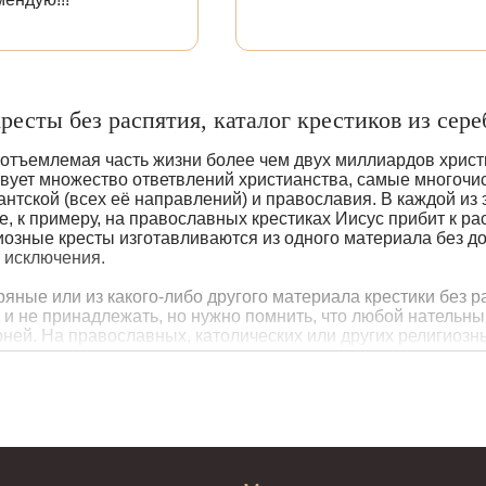
ресты без распятия, каталог крестиков из сере
еотъемлемая часть жизни более чем двух миллиардов христиа
твует множество ответвлений христианства, самые многочи
антской (всех её направлений) и православия. В каждой из
е, к примеру, на православных крестиках Иисус прибит к ра
озные кресты изготавливаются из одного материала без до
 исключения.
ряные или из какого-либо другого материала крестики без 
т и не принадлежать, но нужно помнить, что любой нательны
рней. На православных, католических или других религиозн
е вообще не изображён. Вместо распятия, как правило, раз
х
серебряные кресты без распятия, которые напрямую не св
ным украшением, и не несут для своего владельца религиоз
ней, к примеру, серебряная основа с золотыми элементами,
ожную или причудливую форму или же наоборот форму обычн