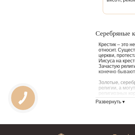
Серебряные к
Крестик
– это н
относит. Сущес
церкви, протест
Иисуса на крест
Зачастую религи
конечно бывают
Золотые
, сереб
религии, а могу
религиозных ко
распятия или ж
Развернуть ▾
полном виде.
В редких случая
простым ювелир
металлов и кам
могут иметь сл