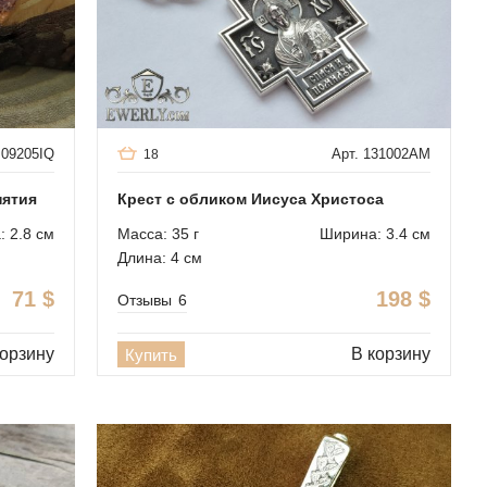
 09205IQ
Арт. 131002AM
18
пятия
Крест с обликом Иисуса Христоса
 2.8 см
Масса: 35 г
Ширина: 3.4 см
Длина: 4 см
71
$
198
$
Отзывы
6
корзину
В корзину
Купить