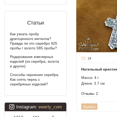
двойной ручей)
Колос
Мальвина
Статьи
Аллигатор
Как узнать пробу
драгоценного металла?
Арабский бисмарк с
Правда ли это серебро 925
камнями
пробы / золото 585 пробы?
Родирование ювелирных
Фараон (двойное
19
изделий (из серебра, золота
якорное)
и других)
Нательный крестик
Арабский бисмарк
Способы чернения серебра.
Масса: 4 г
Как снять чернь с
Давид
Длина: 3.7 см
серебряных изделий?
Двойной бисмарк
Отзывы
2
Двойной ручеёк (чайка)
Купить
Двойной рамзес