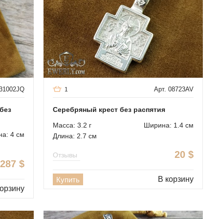
131002JQ
Арт. 08723AV
1
без
Cеребряный крест без распятия
Масса: 3.2 г
Ширина: 1.4 см
а: 4 см
Длина: 2.7 см
20
$
Отзывы
287
$
В корзину
Купить
корзину