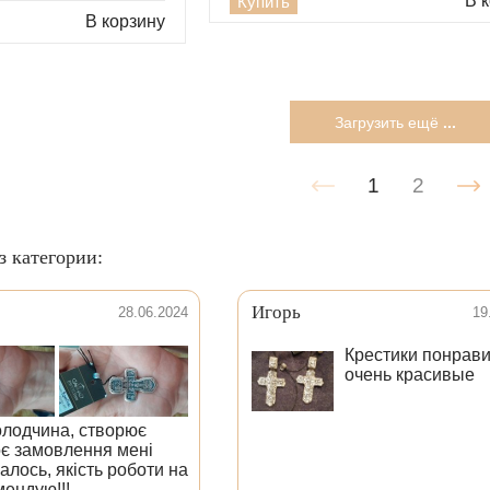
В 
Купить
В корзину
Загрузить ещё
...
1
2
з категории:
Игорь
28.06.2024
19
Крестики понрав
очень красивые
лодчина, створює
є замовлення мені
лось, якість роботи на
мендую!!!