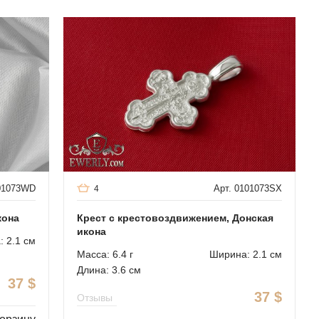
101073WD
Арт. 0101073SX
4
кона
Крест с крестовоздвижением, Донская
икона
 2.1 см
Масса: 6.4 г
Ширина: 2.1 см
Длина: 3.6 см
37
$
37
$
Отзывы