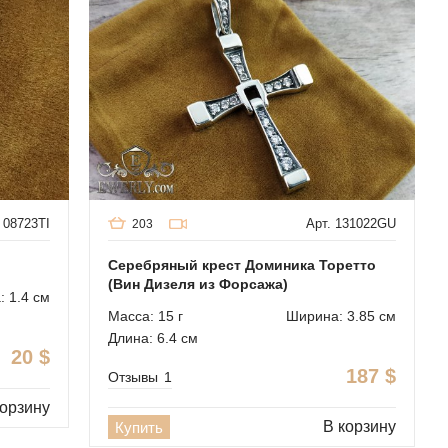
 08723TI
Арт. 131022GU
203
Серебряный крест Доминика Торетто
(Вин Дизеля из Форсажа)
 1.4 см
Масса: 15 г
Ширина: 3.85 см
Длина: 6.4 см
20
$
187
$
Отзывы
1
корзину
В корзину
Купить