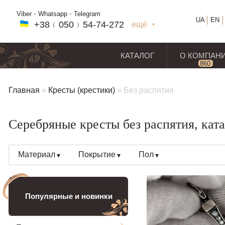
Viber
•
Whatsapp
•
Telegram
UA
EN
+38﹙
050
﹚54-7
4-2
72
ещё
+38(
050
) 54-7
4-2
72
+38
(068
) 97
7-1
8-59
КАТАЛОГ
О КОМПАН
860
отз
Главная
»
Кресты (крестики)
»
Без распятия
Серебряные кресты без распятия, ката
Материал
Покрытие
Пол
Популярные и новинки