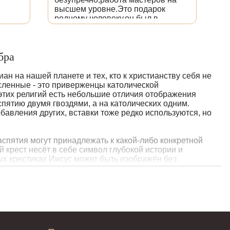
высшем уровне.Это подарок
родному человеку,он был в
восторге!!!Желаю вам как можно
больше клиентов и процветанию!
бра
н на нашей планете и тех, кто к христианству себя не
сленные - это приверженцы католической
 этих религий есть небольшие отличия отображения
спятию двумя гвоздями, а на католических одним.
бавления других, вставки тоже редко используются, но
распятия могут принадлежать к какой-либо конкретной
й крест несёт в себе символ глубокой истории и
ых крестиках Иисус может быть изображён без
мещают лики святых и тексты молитв в сокращённом или
язаны ни с одной из религий, являются в своей основе
ного подтекста. Они могут быть с добавлением других
 украшенная вставками из драгоценных камней. Также
ого самого настоящего креста. Выбор зависит только от