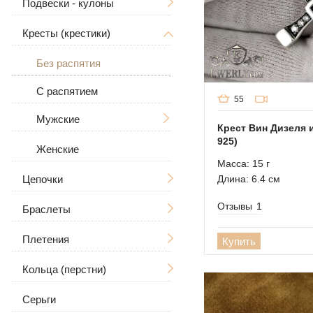
Подвески - кулоны
Кресты (крестики)
Мужские
Ладанки
Без распятия
Большие
Дерево Жизни
С распятием
55
Знаки зодиака
Мужские
Крест Вин Дизеля 
925)
В виде собаки
Женские
Большие
Масса: 15 г
Для животных
Длина: 6.4 см
Цепочки
Отзывы
1
Браслеты
Мужские
Плетения
Женские
Мужские
Большие / Толстые
Купить
Кольца (перстни)
Женские
Ручная вязка
Большие / Толстые
Серьги
Каменные
Литьё
Мужские
С камнями
Рамзес