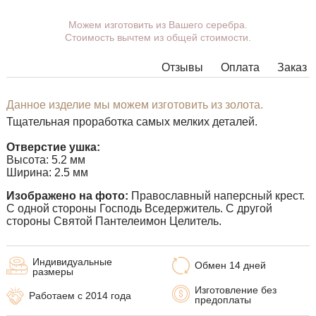
Вы можете выбрать покрытие, ушко.
Можем изготовить из Вашего серебра.
Стоимость вычтем из общей стоимости.
Дополнительные пожелания можете указать в
комментарии при оформлении заказа.
Отзывы
Оплата
Заказ
В некоторых моделях подвесок нет возможности
расширить ушко до необходимых размеров, в этом
случае наши менеджеры свяжутся с Вами.
Данное изделие мы можем изготовить из золота.
Тщательная проработка самых мелких деталей.
Любую подвеску можно дополнить ушком нужного
размера с переходным кольцом под любую цепочку.
Отверстие ушка:
Высота: 5.2 мм
Ширина: 2.5 мм
Изображено на фото:
Православный наперсный крест.
С одной стороны Господь Вседержитель. С другой
стороны Святой Пантелеимон Целитель.
Индивидуальные
Обмен 14 дней
размеры
Изготовление без
Работаем с 2014 года
предоплаты