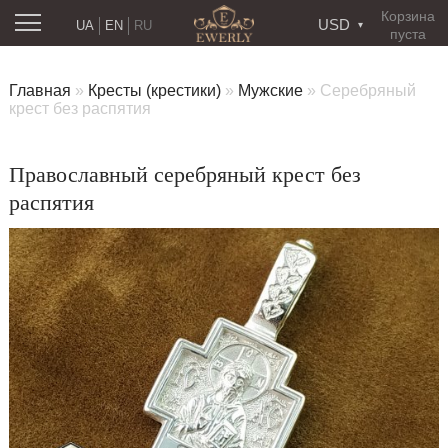
Корзина
USD
UA
EN
RU
пуста
Главная
»
Кресты (крестики)
»
Мужские
»
Cеребряный
крест без распятия
Православный серебряный крест без
распятия