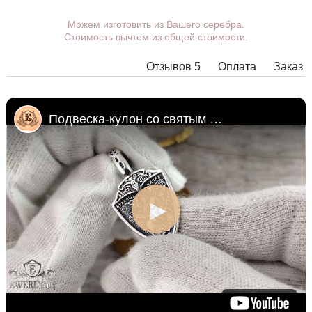
Вы можете выбрать покрытие, ушко.
Можем изготовить из Вашего серебра.
Стоимость вычтем из общей стоимости.
Дополнительные пожелания можете указать в
комментарии при оформлении заказа.
Отзывов 5
Оплата
Заказ
В некоторых моделях подвесок нет возможности
расширить ушко до необходимых размеров, в этом
случае наши менеджеры свяжутся с Вами.
Подвеска-кулон со святым Георгием Победоносцем
Любую подвеску можно дополнить ушком нужного
размера с переходным кольцом под любую цепочку.