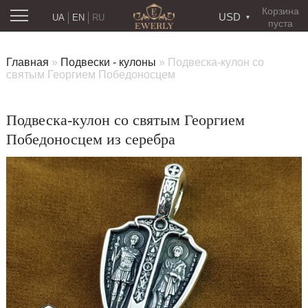
Корзина
USD
UA
EN
RU
пуста
Главная
»
Подвески - кулоны
»
Подвеска-кулон со
святым Георгием Победоносцем
Подвеска-кулон со святым Георгием
Победоносцем из серебра