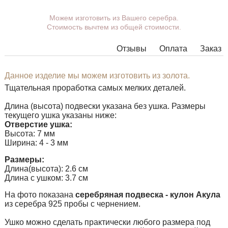
Вы можете выбрать покрытие, ушко.
Можем изготовить из Вашего серебра.
Стоимость вычтем из общей стоимости.
Дополнительные пожелания можете указать в
комментарии при оформлении заказа.
Отзывы
Оплата
Заказ
В некоторых моделях подвесок нет возможности
расширить ушко до необходимых размеров, в этом
случае наши менеджеры свяжутся с Вами.
Данное изделие мы можем изготовить из золота.
Тщательная проработка самых мелких деталей.
Любую подвеску можно дополнить ушком нужного
размера с переходным кольцом под любую цепочку.
Длина (высота) подвески указана без ушка. Размеры
текущего ушка указаны ниже:
Отверстие ушка:
Высота: 7 мм
Ширина: 4 - 3 мм
Размеры:
Длина(высота): 2.6 см
Длина с ушком: 3.7 см
На фото показана
серебряная подвеска - кулон Акула
из серебра 925 пробы с чернением.
Ушко можно сделать практически любого размера под