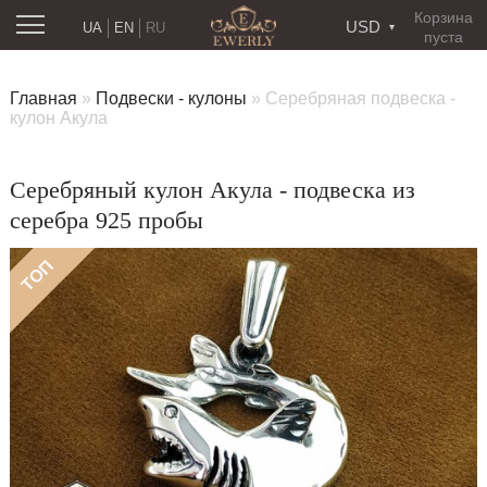
Корзина
USD
UA
EN
RU
пуста
Главная
»
Подвески - кулоны
»
Серебряная подвеска -
кулон Акула
Серебряный кулон Акула - подвеска из
серебра 925 пробы
ТОП