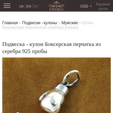
Корзина
USD
UA
EN
RU
пуста
Главная
»
Подвески - кулоны
»
Мужские
»
Кулон
Боксерская перчатка из серебра (левая)
Подвеска - кулон Боксерская перчатка из
серебра 925 пробы