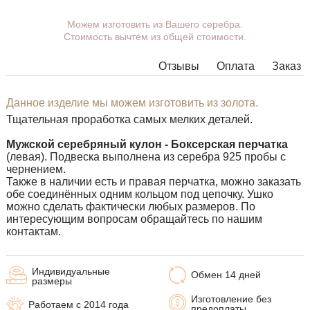
Вы можете выбрать покрытие, ушко.
Можем изготовить из Вашего серебра.
Стоимость вычтем из общей стоимости.
Дополнительные пожелания можете указать в
комментарии при оформлении заказа.
Отзывы
Оплата
Заказ
В некоторых моделях подвесок нет возможности
расширить ушко до необходимых размеров, в этом
случае наши менеджеры свяжутся с Вами.
Данное изделие мы можем изготовить из золота.
Тщательная проработка самых мелких деталей.
Любую подвеску можно дополнить ушком нужного
размера с переходным кольцом под любую цепочку.
Мужской серебряный кулон - Боксерская перчатка
(левая). Подвеска выполнена из серебра 925 пробы с
чернением.
Также в наличии есть и правая перчатка, можно заказать
обе соединённых одним кольцом под цепочку. Ушко
можно сделать фактически любых размеров. По
интересующим вопросам обращайтесь по нашим
контактам.
Индивидуальные
Обмен 14 дней
размеры
Изготовление без
Работаем с 2014 года
предоплаты