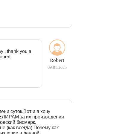
ay , thank you a
obert.
Robert
09.01.2025
ени суток.Вот и я хочу
ВЕЛИРАМ за их произведения
овский бисмарк,
е (как всегда).Почему как
 изделие в данной