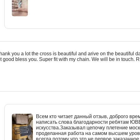
hank you a lot the cross is beautiful and arive on the beautiful d
ot good bless you. Super fit with my chain. We will be in touch. R
Всем кто читает данный отзыв, доброго врем
написать слова благодарности ребятам Ю
искусства.Заказывал цепочку плетение моск
проделанная работа на самом высшем уровн
всегда,потому что это не первое заказанное