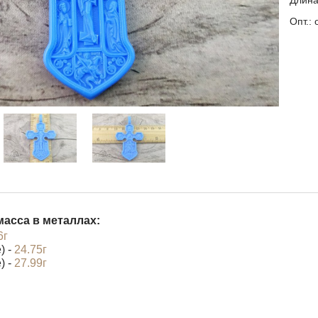
Длина
Опт.: 
асса в металлах:
6г
) -
24.75г
) -
27.99г