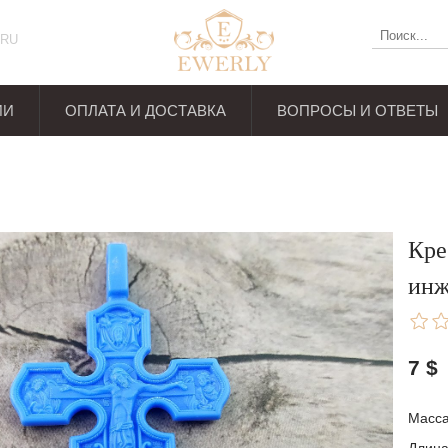
RU
ИИ
ОПЛАТА И ДОСТАВКА
ВОПРОСЫ И ОТВЕТЫ
ывов
Кре
инж
7
$
Масса