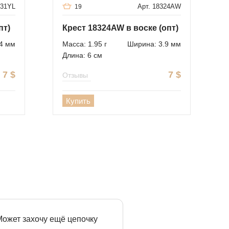
731YL
Арт. 18324AW
19
пт)
Крест 18324AW в воске (опт)
4 мм
Масса: 1.95 г
Ширина: 3.9 мм
Длина: 6 см
7
$
7
$
Отзывы
Купить
 Может захочу ещё цепочку