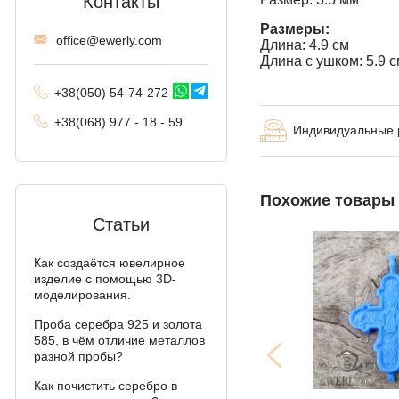
Контакты
Комбинированное
Размеры:
offi
ce@ewe
rly.com
якорное
Длина: 4.9 см
Длина с ушком: 5.9 
Трактор (двойное
+38(
050
) 54-7
4-2
72
панцирное)
+38
(068
) 97
7 - 1
8 - 59
Индивидуальные
Фантом (Рамзес и
двойной ручей)
Колос
Похожие товары
Мальвина
Статьи
Аллигатор
Как создаётся ювелирное
изделие с помощью 3D-
Арабский бисмарк с
моделирования.
камнями
Проба серебра 925 и золота
585, в чём отличие металлов
Фараон (двойное
разной пробы?
якорное)
Как почистить серебро в
Арабский бисмарк