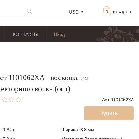
товаров
USD
0
КОНТАКТЫ
Вход
ст 1101062XA - восковка из
екторного воска (опт)
Арт. 1101062XA
Купить
: 1.82 г
Ширина: 3.8
мм