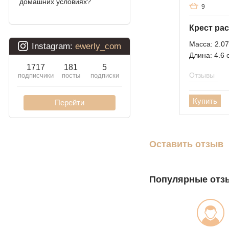
домашних условиях?
9
Давид
Двойной бисмарк
Масса: 2.07
Длина: 4.6 
Двойной ручеёк (чайка)
Отзывы
Двойной рамзес
Десятка (двойное
Купить
панцирное)
Кардинал (Питон,
Итальянка)
Оставить отзыв
Фонари
Молния
Популярные отз