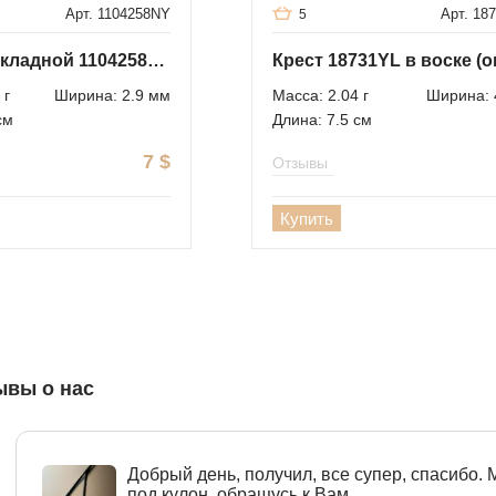
Арт. 1104258NY
Арт. 18
5
Крест раскладной 1104258NY в воске (опт)
Крест 18731YL в воске (о
 г
Ширина: 2.9 мм
Масса: 2.04 г
Ширина: 
см
Длина: 7.5 см
7
$
Отзывы
Купить
ывы о нас
Добрый день, получил, все супер, спасибо.
под кулон, обращусь к Вам.