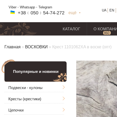
Viber
•
Whatsapp
•
Telegram
UA
EN
+38﹙
050
﹚54-7
4-2
72
ещё
+38(
050
) 54-7
4-2
72
+38
(068
) 97
7-1
8-59
КАТАЛОГ
О КОМПАН
860
отз
Главная
»
ВОСКОВКИ
»
Крест 1101062XA в воске (опт)
Популярные и новинки
Подвески - кулоны
Кресты (крестики)
Мужские
Цепочки
Ладанки
Без распятия
Большие