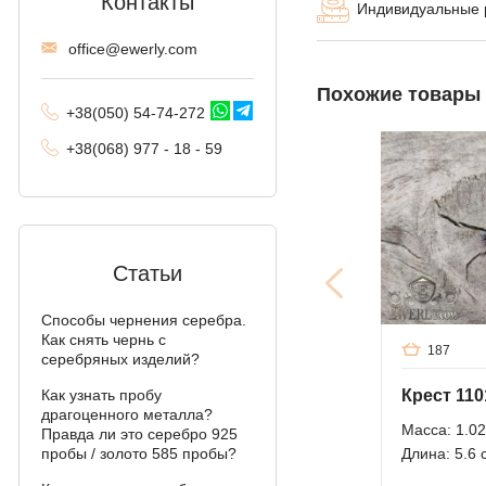
Контакты
Индивидуальные
Комбинированное
offi
ce@ewe
rly.com
якорное
Похожие товары
Трактор (двойное
+38(
050
) 54-7
4-2
72
панцирное)
+38
(068
) 97
7 - 1
8 - 59
Фантом (Рамзес и
двойной ручей)
Колос
Мальвина
Статьи
Аллигатор
Способы чернения серебра.
Как снять чернь с
187
Арабский бисмарк с
серебряных изделий?
камнями
Крест 110
Как узнать пробу
драгоценного металла?
Фараон (двойное
Масса: 1.02
Правда ли это серебро 925
якорное)
Длина: 5.6 
пробы / золото 585 пробы?
Арабский бисмарк