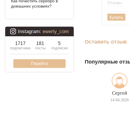
Как почистить серебро в
Отзывы
домашних условиях?
Давид
Купить
Двойной бисмарк
Двойной ручеёк (чайка)
Оставить отзыв
Двойной рамзес
Десятка (двойное
панцирное)
Популярные отз
Кардинал (Питон,
Итальянка)
Фонари
Сергей
14.04.2026
Молния