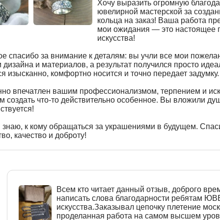
Хочу выразить огромную благод
ювелирной мастерской за создан
кольца на заказ! Ваша работа пр
мои ожидания — это настоящее 
искусства!
е спасибо за внимание к деталям: вы учли все мои пожелан
 дизайна и материалов, а результат получился просто иде
я изысканно, комфортно носится и точно передает задумку.
нно впечатлен вашим профессионализмом, терпением и ис
 создать что-то действительно особенное. Вы вложили душу
вствуется!
 знаю, к кому обращаться за украшениями в будущем. Спас
во, качество и доброту!
Всем кто читает данный отзыв, доброго врем
написать слова благодарности ребятам Ю
искусства.Заказывал цепочку плетение моск
проделанная работа на самом высшем уровн