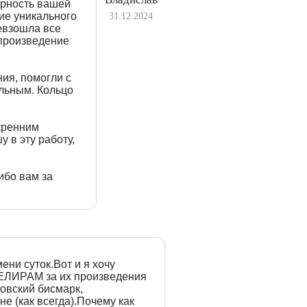
арность вашей
ие уникального
31.12.2024
евзошла все
произведение
ия, помогли с
альным. Кольцо
кренним
 в эту работу,
ибо вам за
ени суток.Вот и я хочу
ВЕЛИРАМ за их произведения
овский бисмарк,
е (как всегда).Почему как