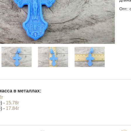
Длина
Опт.: 
асса в металлах:
2г
) -
15.78г
) -
17.84г