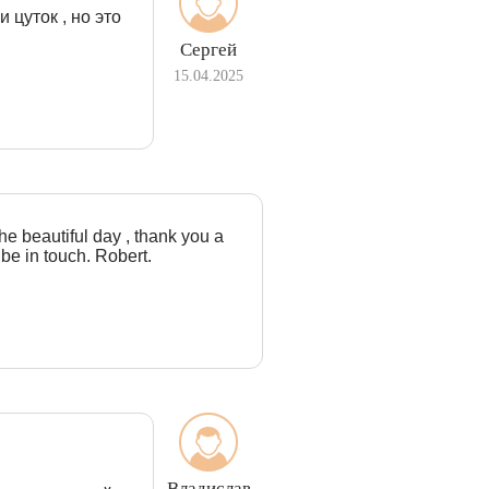
 цуток , но это
Сергей
15.04.2025
the beautiful day , thank you a
 be in touch. Robert.
Владислав