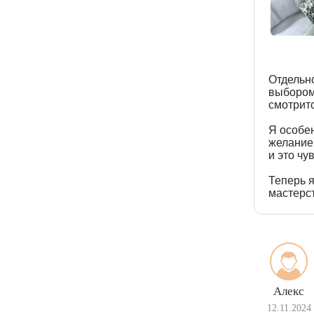
Отдельно
выбором
смотритс
Я особе
желанием
и это чу
Теперь я
мастерст
Алекс
12.11.2024