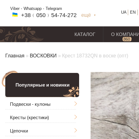
Viber
•
Whatsapp
•
Telegram
UA
EN
+38﹙
050
﹚54-7
4-2
72
ещё
+38(
050
) 54-7
4-2
72
+38
(068
) 97
7-1
8-59
КАТАЛОГ
О КОМПАН
860
отз
Главная
»
ВОСКОВКИ
»
Крест 18732QN в воске (опт)
Популярные и новинки
Подвески - кулоны
Кресты (крестики)
Мужские
Цепочки
Ладанки
Без распятия
Большие