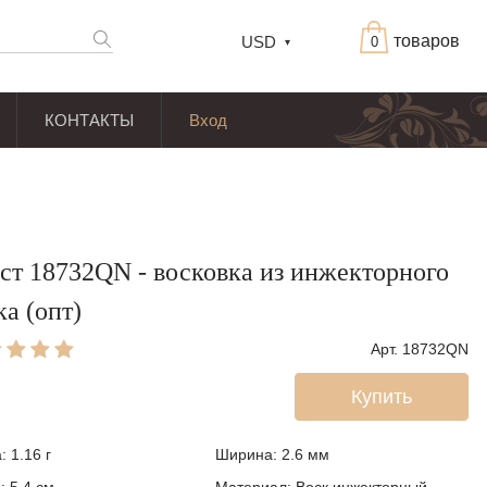
товаров
USD
0
КОНТАКТЫ
Вход
ст 18732QN - восковка из инжекторного
ка (опт)
Арт. 18732QN
Купить
: 1.16 г
Ширина: 2.6
мм