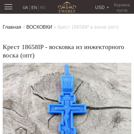
Корзина
USD
UA
EN
RU
пуста
Главная
»
ВОСКОВКИ
»
Крест 18658IP в воске (опт)
Крест 18658IP - восковка из инжекторного
воска (опт)