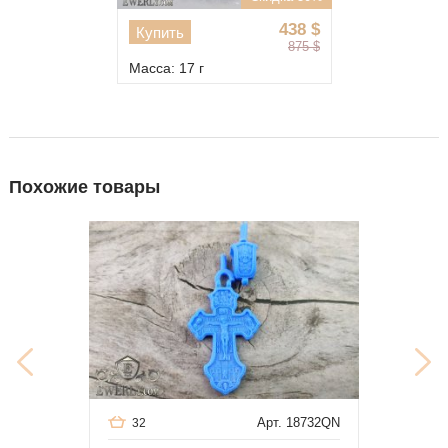
438
$
Купить
875
$
Масса: 17 г
Похожие товары
Арт. 18732QN
32