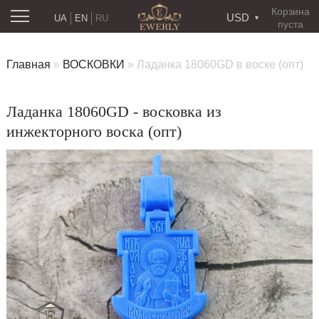
Корзина
USD
UA
EN
RU
пуста
Главная
»
ВОСКОВКИ
»
Ладанка 18060GD в воске (опт)
Ладанка 18060GD - восковка из
инжекторного воска (опт)