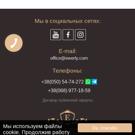
Мы в социальных сетях:
E-mail:
offi
ce@ewe
rly.com
Телефоны:
+38(
050
) 54-7
4-2
72
+38
(068
) 97
7-1
8-59
Договор публичной оферты
Мы используем файлы
Ок, спасибо
cookie. Продолжив работу