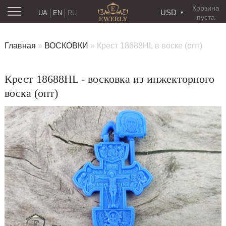
Корзина
USD
UA
EN
RU
пуста
Главная
»
ВОСКОВКИ
»
Крест 18688HL в воске (опт)
Крест 18688HL - восковка из инжекторного
воска (опт)