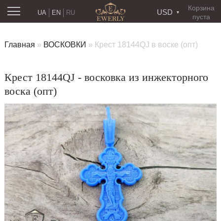
Корзина
USD
UA
EN
RU
пуста
Главная
»
ВОСКОВКИ
»
Крест 18144QJ в воске (опт)
Крест 18144QJ - восковка из инжекторного
воска (опт)