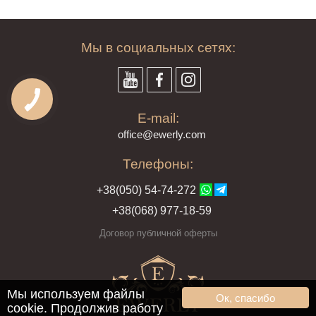
Мы в социальных сетях:
E-mail:
offi
ce@ewe
rly.com
Телефоны:
+38(
050
) 54-7
4-2
72
+38
(068
) 97
7-1
8-59
Договор публичной оферты
Мы используем файлы
Ок, спасибо
cookie. Продолжив работу