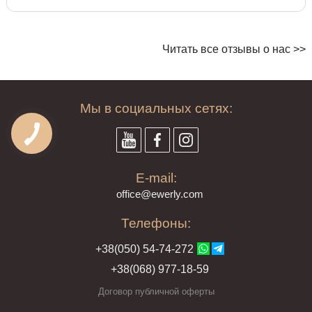
Читать все отзывы о нас >>
Мы в социальных сетях:
E-mail:
offi
ce@ewe
rly.com
Телефоны:
+38(
050
) 54-7
4-2
72
+38
(068
) 97
7-1
8-59
Договор публичной оферты