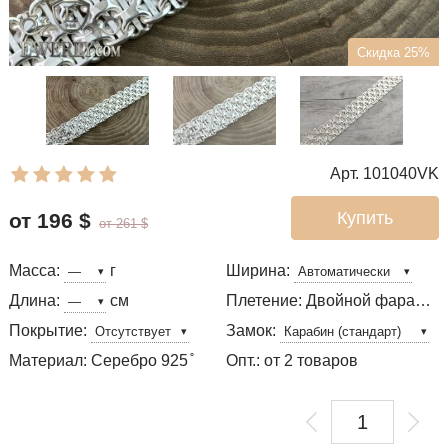
Скидка 25%
Арт. 101040VK
Купить
от 196
$
от 261
$
Масса:
г
Ширина:
Длина:
см
Плетение: Двойной фараон с пластинами
Покрытие:
Замок:
Материал: Серебро 925 ̊
Опт.: от 2 товаров