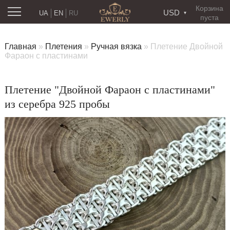
Корзина
USD
UA
EN
RU
пуста
Главная
»
Плетения
»
Ручная вязка
»
Плетение Двойной
Фараон с пластинами
Плетение "Двойной Фараон с пластинами"
из серебра 925 пробы