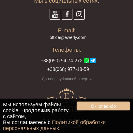
Мы в социальных сетях:
E-mail:
offi
ce@ewe
rly.com
Телефоны:
+38(
050
) 54-7
4-2
72
+38
(068
) 97
7-1
8-59
Договор публичной оферты
Мы используем файлы
Ок, спасибо
cookie. Продолжив работу
с сайтом,
Все права защищены
Вы соглашаетесь с
Политикой обработки
© 2014 - 2026
персональных данных.