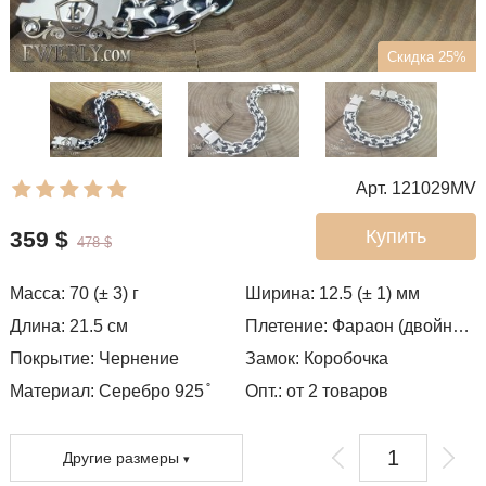
Скидка 25%
Арт. 121029MV
Купить
359
$
478
$
Масса:
70 (± 3)
г
Ширина:
12.5 (± 1)
мм
Длина:
21.5
см
Плетение:
Фараон (двойное якорное)
Покрытие:
Чернение
Замок:
Коробочка
Материал: Серебро 925 ̊
Опт.: от 2 товаров
Другие размеры