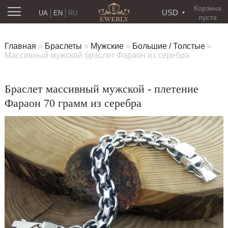
Корзина
USD
UA
EN
RU
пуста
Главная
»
Браслеты
»
Мужские
»
Большие / Толстые
»
Массивный мужской браслет Фараон из серебра
Браслет массивный мужской - плетение
Фараон 70 грамм из серебра