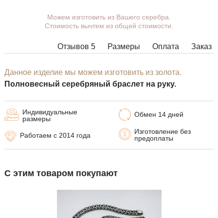
Можем изготовить из Вашего серебра.
Вы можете выбрать покрытие,
Стоимость вычтем из общей стоимости.
массу, длину, ширину, замок.
Изделия с некоторыми
Отзывов 5
Размеры
Оплата
Заказ
комбинациями ширины, длины и
массы нельзя изготовить в
принципе, в таких случаях наши
Данное изделие мы можем изготовить из золота.
менеджеры свяжутся с Вами.
Полновесный серебряный браслет на руку.
Индивидуальные
Обмен 14 дней
размеры
Изготовление без
Работаем с 2014 года
предоплаты
С этим товаром покупают