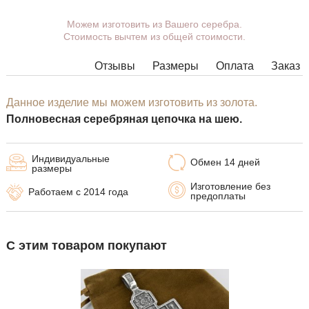
Можем изготовить из Вашего серебра.
Вы можете выбрать покрытие,
Стоимость вычтем из общей стоимости.
массу, длину, ширину, замок.
Изделия с некоторыми
Отзывы
Размеры
Оплата
Заказ
комбинациями ширины, длины и
массы нельзя изготовить в
принципе, в таких случаях наши
Данное изделие мы можем изготовить из золота.
менеджеры свяжутся с Вами.
Полновесная серебряная цепочка на шею.
Индивидуальные
Обмен 14 дней
размеры
Изготовление без
Работаем с 2014 года
предоплаты
С этим товаром покупают