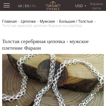
Корзина
USD
UA
EN
RU
пуста
Главная
»
Цепочки
»
Мужские
»
Большие / Толстые
»
Толстая мужская цепочка Фараон из серебра
Толстая серебряная цепочка - мужское
плетение Фараон