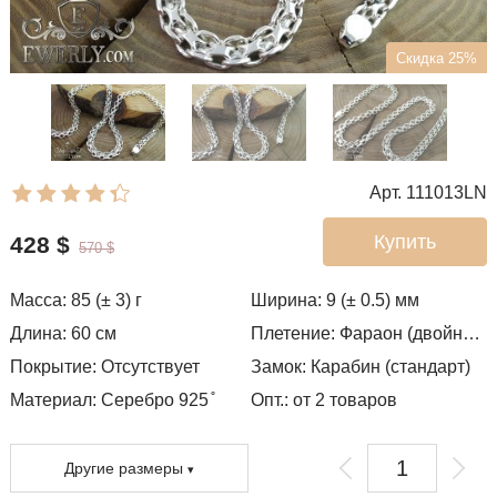
Скидка 25%
Арт. 111013LN
Купить
428
$
570
$
Масса:
85 (± 3)
г
Ширина:
9 (± 0.5)
мм
Длина:
60
см
Плетение:
Фараон (двойное якорное)
Покрытие:
Отсутствует
Замок:
Карабин (стандарт)
Материал: Серебро 925 ̊
Опт.: от 2 товаров
Другие размеры