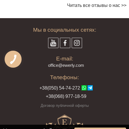
Читать все отзывы о нас >>
Мы в социальных сетях:
E-mail:
offi
ce@ewe
rly.com
Телефоны:
+38(
050
) 54-7
4-2
72
+38
(068
) 97
7-1
8-59
Договор публичной оферты