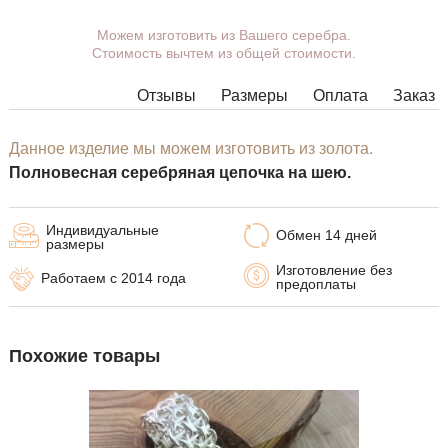
Можем изготовить из Вашего серебра.
Вы можете выбрать покрытие,
Стоимость вычтем из общей стоимости.
массу, длину, ширину, замок.
Изделия с некоторыми
Отзывы
Размеры
Оплата
Заказ
комбинациями ширины, длины и
массы нельзя изготовить в
принципе, в таких случаях наши
Данное изделие мы можем изготовить из золота.
менеджеры свяжутся с Вами.
Полновесная серебряная цепочка на шею.
Индивидуальные
Обмен 14 дней
размеры
Изготовление без
Работаем с 2014 года
предоплаты
Похожие товары