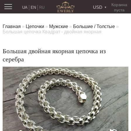
Корзина
USD
UA
EN
RU
пуста
Главная
»
Цепочки
»
Мужские
»
Большие / Толстые
»
Большая цепочка Квадрат - двойная якорная
Большая двойная якорная цепочка из
серебра