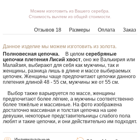
Можем изготовить из Вашего серебра.
Вы можете выбрать покрытие,
Стоимость вычтем из общей стоимости.
массу, длину, ширину, замок.
Изделия с некоторыми
Отзывов 18
Размеры
Оплата
Заказ
комбинациями ширины, длины и
массы нельзя изготовить в
принципе, в таких случаях наши
Данное изделие мы можем изготовить из золота.
менеджеры свяжутся с Вами.
Полновесная цепочка.
В
целом
серебряные
цепочки плетения Лисий хвост
, оно же Валькирия или
Малайзия, выбирают для себя как мужчины, так и
женщины, разница лишь в длине и массе выбираемых
цепочек. Женщины чаще предпочитают цепочки данного
плетения длиной 48 - 55 см, мужчины же от 55 см.
Выбор
также варьируется по массе, женщины
предпочитают более лёгкие, а мужчины соответственно
более тяжёлые и массивные. На фото изображена
достаточно массивная и толстая цепочка на шее
девушки, некоторые представительницы слабого пола
любят и такие цепочки, и они действительно им подходят.
Индивидуальные