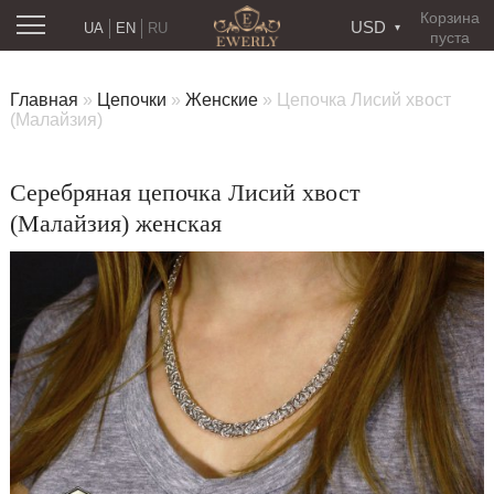
Корзина
USD
UA
EN
RU
пуста
Главная
»
Цепочки
»
Женские
»
Цепочка Лисий хвост
(Малайзия)
Серебряная цепочка Лисий хвост
(Малайзия) женская