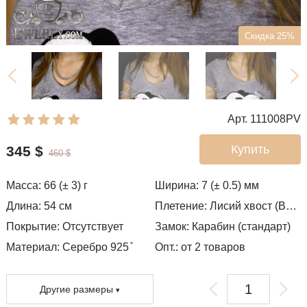
Скидка 25%
Арт. 111008PV
Купить
345
$
460
$
Масса:
66 (± 3)
г
Ширина:
7 (± 0.5)
мм
Длина:
54
см
Плетение:
Лисий хвост (Валькирия, Малайзия)
Покрытие:
Отсутствует
Замок:
Карабин (стандарт)
Материал: Серебро 925 ̊
Опт.: от 2 товаров
Другие размеры