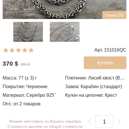
Скидка 5%
Арт. 151016QC
Купить
370
$
389
$
Масса: 77 (± 3) г
Плетение:
Лисий хвост (Валькирия, Малайзия)
Покрытие: Чернение
Замок: Карабин (стандарт)
Материал: Серебро 925 ̊
Кулон на цепочке: Крест
Опт.: от 2 товаров
Можем изготовить из Вашего серебра.
Стоимость вычтем из общей стоимости.