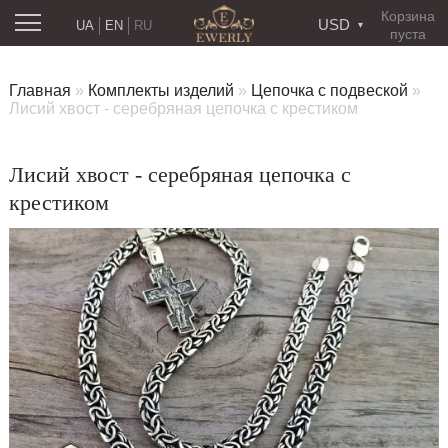
Корзина
USD
UA
EN
RU
пуста
Главная
»
Комплекты изделий
»
Цепочка с подвеской
»
Лисий хвост - серебряная цепочка c крестиком
Лисий хвост - серебряная цепочка c
крестиком