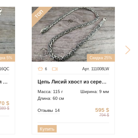
ТОП
дка 5%
Скидка 25%
016QC
Арт. 111008LW
6
Лисий хвост - серебряная цепочка c крестиком
Цепь Лисий хвост из серебра с чернением
Масса: 115 г
Ширина: 9 мм
Длина: 60 см
70
$
389
$
595
$
Отзывы
14
794
$
Купить