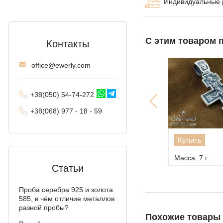
Индивидуальные
Московский бисмарк
Лисий хвост
(Валькирия, Малайзия)
С этим товаром 
Контакты
Комбинированное
offi
ce@ewe
rly.com
якорное
Трактор (двойное
+38(
050
) 54-7
4-2
72
панцирное)
+38
(068
) 97
7 - 1
8 - 59
Фантом (Рамзес и
Скидка 25%
двойной ручей)
162
$
110
$
Купить
Куп
Колос
215
$
г
Масса: 20 г
Масс
Мальвина
Статьи
Аллигатор
Проба серебра 925 и золота
585, в чём отличие металлов
Арабский бисмарк с
разной пробы?
камнями
Похожие товары