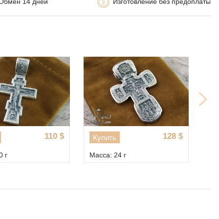
Обмен 14 дней
Изготовление без предоплаты
Скидка 25%
604
$
47
$
Купить
Купить
805
$
Масса: 125 г
Масса: 8 г