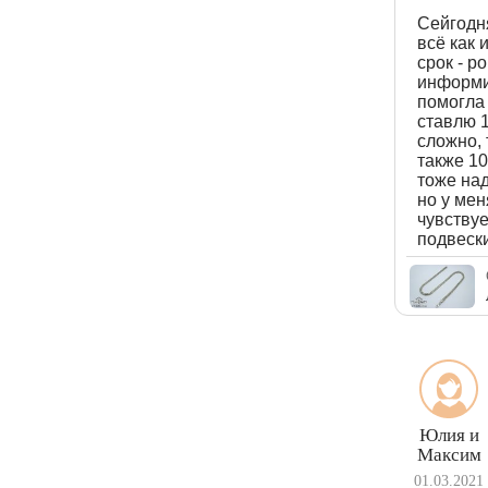
Сейгодня
всё как 
срок - р
информи
помогла 
ставлю 1
сложно, 
также 10
тоже над
но у мен
чувствуе
подвески
Юлия и
Максим
01.03.2021