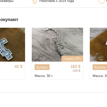
 размеры
Работаем с 2014 года
покупают
Скидка 15%
128
$
108
$
ить
Купить
127
$
а: 24 г
Масса: 20 г