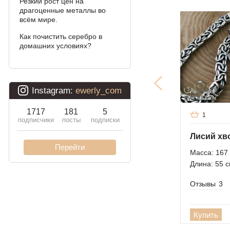
Резкий рост цен на
драгоценные металлы во
Фараон (двойное
всём мире.
якорное)
Как почистить серебро в
Арабский бисмарк
домашних условиях?
Давид
Двойной бисмарк
Двойной ручеёк (чайка)
1
Двойной рамзес
Десятка (двойное
Масса: 167 
панцирное)
Длина: 55 
Кардинал (Питон,
Итальянка)
Отзывы
3
Фонари
Купить
Молния