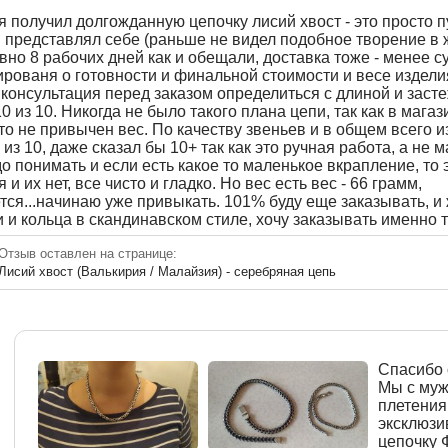
 получил долгожданную цепочку лисий хвост - это просто п
и представлял себе (раньше не видел подобное творение в ж
овно 8 рабочих дней как и обещали, доставка тоже - менее с
рованя о готовности и финальной стоимости и весе издели
консультация перед заказом определиться с длиной и заст
0 из 10. Никогда не было такого плана цепи, так как в магаз
то не привычен вес. По качеству звеньев и в общем всего 
 из 10, даже сказал бы 10+ так как это ручная работа, а не 
о понимать и если есть какое то маленькое вкрапление, то 
я и их нет, все чисто и гладко. Но вес есть вес - 66 грамм,
тся...начинаю уже привыкать. 101% буду еще заказывать, и
 и кольца в скандинавском стиле, хочу заказывать именно т
Отзыв оставлен на странице:
Лисий хвост (Валькирия / Малайзия) - серебряная цепь
Спасибо о
Мы с муж
плетения
эксклюзи
цепочку Ф