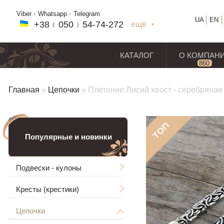
Viber
•
Whatsapp
•
Telegram
UA
EN
+38﹙
050
﹚54-7
4-2
72
ещё
+38(
050
) 54-7
4-2
72
+38
(068
) 97
7-1
8-59
КАТАЛОГ
О КОМПАН
860
отз
Главная
»
Цепочки
»
Плетение Лисий хвост - серебряная 
ТОП
Популярные и новинки
Подвески - кулоны
Кресты (крестики)
Мужские
Цепочки
Ладанки
Без распятия
Большие