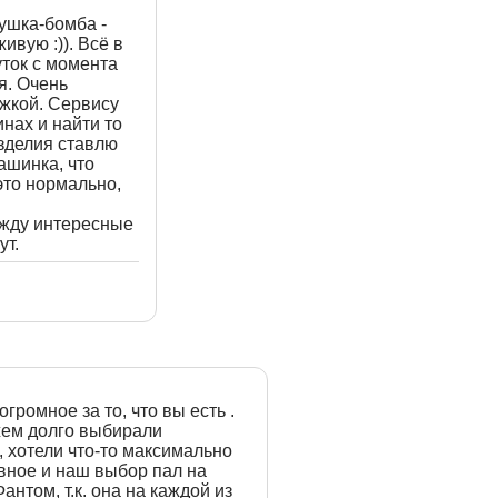
ушка-бомба -
ивую :)). Всё в
уток с момента
я. Очень
ежкой. Сервису
инах и найти то
изделия ставлю
машинка, что
это нормально,
 жду интересные
ут.
громное за то, что вы есть .
ем долго выбирали
, хотели что-то максимально
вное и наш выбор пал на
антом, т.к. она на каждой из