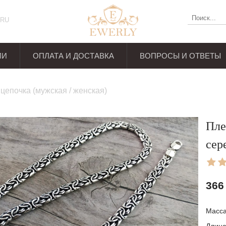
RU
ИИ
ОПЛАТА И ДОСТАВКА
ВОПРОСЫ И ОТВЕТЫ
ывов
цепочка (мужская / женская)
Пле
сер
366
Масс