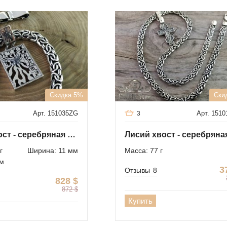
Скидка 5%
Ски
Арт. 151035ZG
Арт. 151
3
Лисий хвост - серебряная цепь c подвеской
г
Ширина: 11 мм
Масса: 77 г
см
3
Отзывы
8
828
$
872
$
Купить