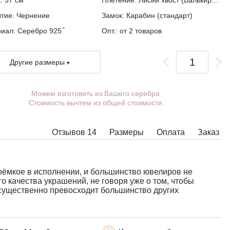
а:
57
см
Плетение:
Лисий хвост (Валькирия, Малайзия)
ытие:
Чернение
Замок:
Карабин (стандарт)
иал: Серебро 925 ̊
Опт.: от 2 товаров
Другие размеры
Можем изготовить из Вашего серебра.
Вы можете выбрать покрытие, массу,
Стоимость вычтем из общей стоимости.
длину, ширину, замок.
Изделия с некоторыми комбинациями ширины,
длины и массы нельзя изготовить в принципе,
Отзывов 14
Размеры
Оплата
Заказ
в таких случаях наши менеджеры свяжутся с
Вами.
оёмкое в исполнении, и большинство ювелиров не
 качества украшений, не говоря уже о том, чтобы
я существенно превосходит большинство других