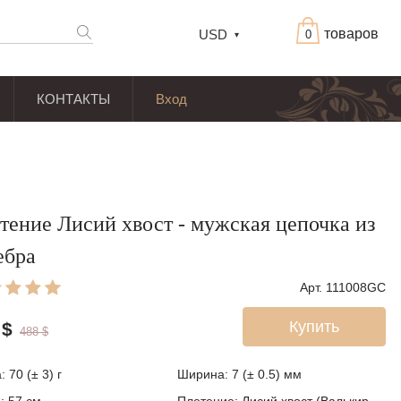
товаров
USD
0
КОНТАКТЫ
Вход
тение Лисий хвост - мужская цепочка из
ебра
Арт. 111008GC
Купить
$
488
$
а:
70 (± 3)
г
Ширина:
7 (± 0.5)
мм