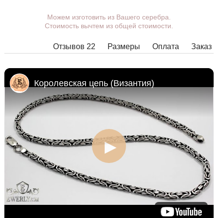
Можем изготовить из Вашего серебра.
Вы можете выбрать покрытие,
Стоимость вычтем из общей стоимости.
массу, длину, ширину, замок.
Изделия с некоторыми
Отзывов 22
Размеры
Оплата
Заказ
комбинациями ширины, длины и
массы нельзя изготовить в
принципе, в таких случаях наши
менеджеры свяжутся с Вами.
Королевская цепь (Византия)