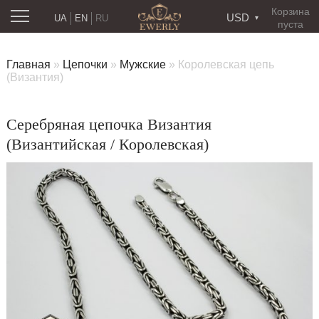
Корзина
USD
UA
EN
RU
пуста
Главная
»
Цепочки
»
Мужские
»
Королевская цепь
(Византия)
Серебряная цепочка Византия
(Византийская / Королевская)