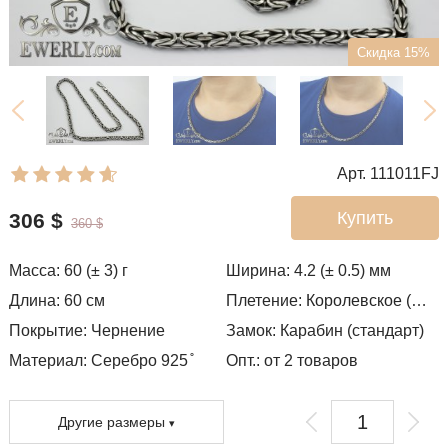
Скидка 15%
Арт. 111011FJ
Купить
306
$
360
$
Масса:
60 (± 3)
г
Ширина:
4.2 (± 0.5)
мм
Длина:
60
см
Плетение:
Королевское (византия)
Покрытие:
Чернение
Замок:
Карабин (стандарт)
Материал: Серебро 925 ̊
Опт.: от 2 товаров
Другие размеры