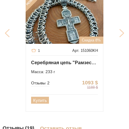
Скидка 8%
Арт. 151060KH
1
Серебряная цепь "Рамзес" 185 грамм с крестом 48 грамм
Масса: 233 г
1093
$
Отзывы
2
1188
$
Купить
Отзывы (19)
Оставить отзыв