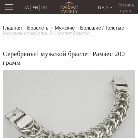
Корзина
USD
UA
EN
RU
пуста
Главная
»
Браслеты
»
Мужские
»
Большие / Толстые
»
Мужской серебряный браслет Рамзес
Серебряный мужской браслет Рамзес 200
грамм