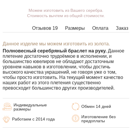
Можем изготовить из Вашего серебра.
Вы можете выбрать покрытие,
Стоимость вычтем из общей стоимости.
массу, длину, ширину, замок.
Изделия с некоторыми
Отзывов 19
Размеры
Оплата
Заказ
комбинациями ширины, длины и
массы нельзя изготовить в
принципе, в таких случаях наши
Данное изделие мы можем изготовить из золота.
менеджеры свяжутся с Вами.
Полновесный серебряный браслет на руку.
Данное
плетение достаточно трудоёмкое в исполнении, и
большинство ювелиров не обладают достаточным
уровнем навыков в изготовлении, чтобы достичь
высокого качества украшений, не говоря уже о том,
чтобы просто изготовить. На текущий момент качество
наших работ из этого плетения существенно
превосходит большинство других производителей.
Индивидуальные
Обмен 14 дней
размеры
Изготовление без
Работаем с 2014 года
предоплаты