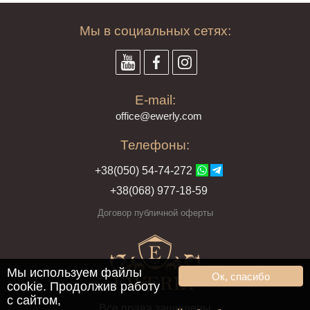
Мы в социальных сетях:
E-mail:
offi
ce@ewe
rly.com
Телефоны:
+38(
050
) 54-7
4-2
72
+38
(068
) 97
7-1
8-59
Договор публичной оферты
Мы используем файлы
Ок, спасибо
cookie. Продолжив работу
с сайтом,
Все права защищены