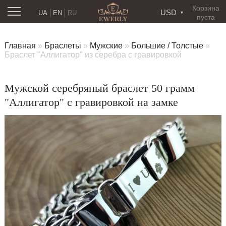
Корзина
USD
UA
EN
RU
пуста
Главная
»
Браслеты
»
Мужские
»
Большие / Толстые
»
Браслет "Аллигатор" из серебра с гравировкой
Мужской серебряный браслет 50 грамм
"Аллигатор" с гравировкой на замке