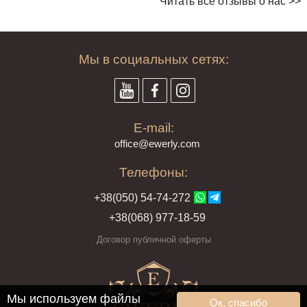
Читать все отзывы о нас >>
Мы в социальных сетях:
E-mail:
offi
ce@ewe
rly.com
Телефоны:
+38(
050
) 54-7
4-2
72
+38
(068
) 97
7-1
8-59
Договор публичной оферты
Мы используем файлы
Ок, спасибо