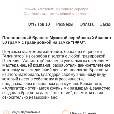
Можем изготовить из Вашего серебра.
Вы можете выбрать покрытие,
Стоимость вычтем из общей стоимости.
массу, длину, ширину, замок.
Изделия с некоторыми
Отзывов 10
Размеры
Оплата
Заказ
комбинациями ширины, длины и
массы нельзя изготовить в
принципе, в таких случаях наши
Полновесный браслет.
Мужской серебряный браслет
менеджеры свяжутся с Вами.
50 грамм с гравировкой на замке "I ❤️ U".
Под заказ мы можем изготовить браслеты и цепочки
"Аллигатор" из серебра и золота с любой гравировкой.
Плетение "Аллигатор" является уникальным плетением.
Мастера нашей компании разработали данноетплетение,
которому на сегодняшний день нет аналогов. Браслеты
из этого материала, благодаря своему внешнему виду,
который несет в себе нотку агрессивности,
предназначены в основном для мужчин. Кроме того,
«Аллигатор» отличается крупными размерами, зачастую
создавая браслеты даже "толстыми", несмотря на их
относительно невысокий вес.
Индивидуальные
Обмен 14 дней