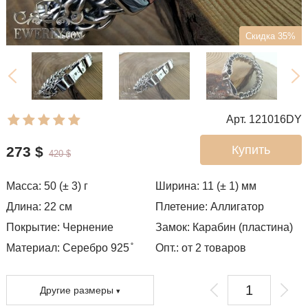
Скидка 35%
Арт. 121016DY
Купить
273
$
420
$
Масса:
50 (± 3)
г
Ширина:
11 (± 1)
мм
Длина:
22
см
Плетение:
Аллигатор
Покрытие:
Чернение
Замок:
Карабин (пластина)
Материал: Серебро 925 ̊
Опт.: от 2 товаров
Другие размеры