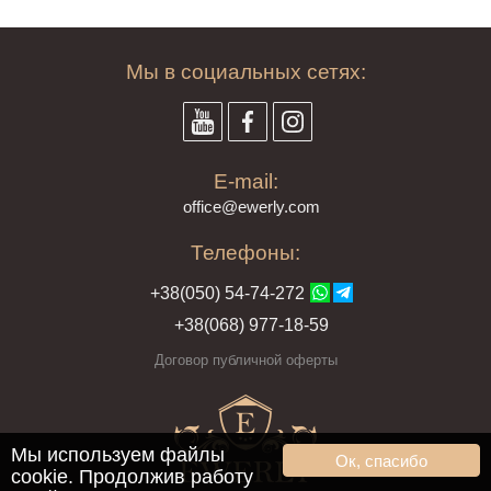
Мы в социальных сетях:
E-mail:
offi
ce@ewe
rly.com
Телефоны:
+38(
050
) 54-7
4-2
72
+38
(068
) 97
7-1
8-59
Договор публичной оферты
Мы используем файлы
Ок, спасибо
cookie. Продолжив работу