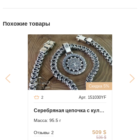
Похожие товары
Скидка 5%
Арт. 151030YF
2
Серебряная цепочка с кулоном "Древо жизни"
Масса: 95.5 г
509
$
Отзывы
2
536
$