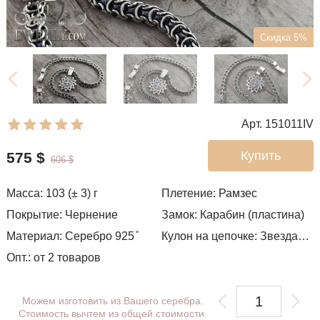
Скидка 5%
Арт. 151011IV
Купить
575
$
606
$
Масса: 103 (± 3) г
Плетение:
Рамзес
Покрытие: Чернение
Замок: Карабин (пластина)
Материал: Серебро 925 ̊
Кулон на цепочке: Звезда Эрцгаммы
Опт.: от 2 товаров
Можем изготовить из Вашего серебра.
Стоимость вычтем из общей стоимости.