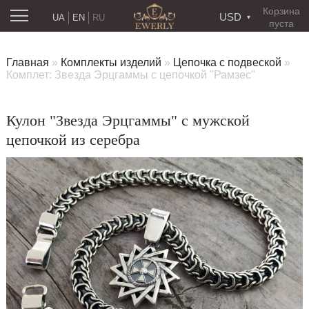
Корзина
USD
UA
EN
RU
пуста
Главная
»
Комплекты изделий
»
Цепочка с подвеской
»
Комплет: Звезда Эрцгаммы с цепочкой "Рамзес"
Кулон "Звезда Эрцгаммы" с мужской
цепочкой из серебра