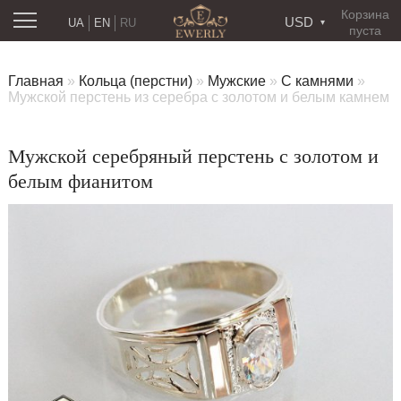
Корзина
USD
UA
EN
RU
пуста
Главная
»
Кольца (перстни)
»
Мужские
»
С камнями
»
Мужской перстень из серебра с золотом и белым камнем
Мужской серебряный перстень с золотом и
белым фианитом