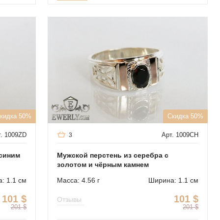
кидка 50%
Скидка 50%
. 1009ZD
Арт. 1009CH
3
 синим
Мужской перстень из серебра с
золотом и чёрным камнем
: 1.1 см
Масса: 4.56 г
Ширина: 1.1 см
101
$
101
$
Отзывы
201
$
201
$