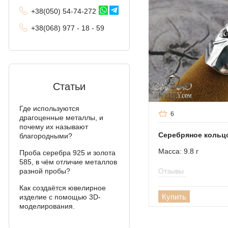
камнями
+38(
050
) 54-7
4-2
72
Фараон (двойное
+38
(068
) 97
7 - 1
8 - 59
якорное)
Арабский бисмарк
Давид
Статьи
Двойной бисмарк
Где используются
6
Двойной ручеёк (чайка)
драгоценные металлы, и
почему их называют
Серебряное кольцо
благородными?
Двойной рамзес
Масса: 9.8 г
Проба серебра 925 и золота
Десятка (двойное
585, в чём отличие металлов
панцирное)
Отзывы
разной пробы?
Кардинал (Питон,
Как создаётся ювелирное
Купить
Итальянка)
изделие с помощью 3D-
моделирования.
Фонари