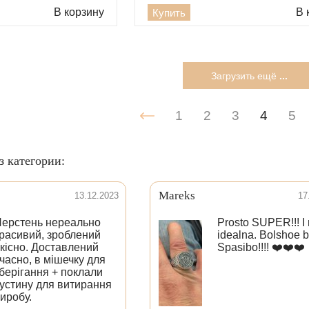
В корзину
В 
Купить
Загрузить ещё
...
1
2
3
4
5
з категории:
Mareks
13.12.2023
17
ерстень нереально
Prosto SUPER!!! I
расивий, зроблений
idealna. Bolshoe 
кісно. Доставлений
Spasibо!!!! ❤️❤️❤️
часно, в мішечку для
берігання + поклали
устину для витирання
иробу.