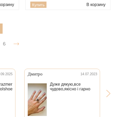
корзину
В корзину
Купить
6
Дмитро
Ва
.09.2025
14.07.2023
 razmer
Дуже дякую,все
bolshoe
чудово,якісно і гарно