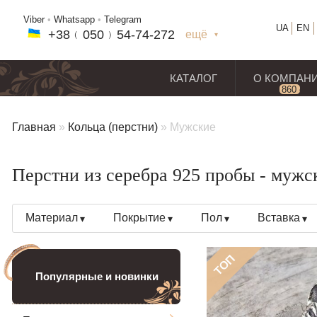
Viber
•
Whatsapp
•
Telegram
UA
EN
+38﹙
050
﹚54-7
4-2
72
ещё
+38(
050
) 54-7
4-2
72
+38
(068
) 97
7-1
8-59
КАТАЛОГ
О КОМПАН
860
отз
Главная
»
Кольца (перстни)
»
Мужские
Перстни из серебра 925 пробы - мужс
Материал
Покрытие
Пол
Вставка
ТОП
Популярные и новинки