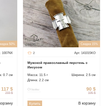
кидка 50%
Скидка 15%
. 1007NX
Арт. 141015KO
2
с
Мужской православный перстень с
Иисусом
: 0.7 см
Масса: 11.5 г
Ширина: 2.5 см
Длина: 2.2 см
117
$
90
$
Отзывы
233
$
105
$
корзину
В корзину
Купить