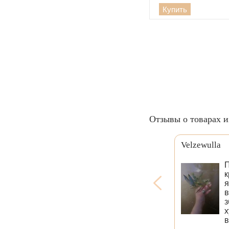
Купить
Отзывы о товарах и
Velzewulla
П
к
я
в
з
х
в