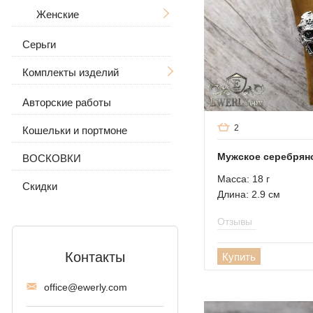
(византия)
Женские
Московский бисмарк
Серьги
С камнями
Лисий хвост
Комплекты изделий
Без камней
(Валькирия, Малайзия)
Авторские работы
Серьги и кольцо
Комбинированное
якорное
2
Кошельки и портмоне
Цепочка с подвеской
Трактор (двойное
Мужское серебряно
панцирное)
ВОСКОВКИ
Масса: 18 г
Фантом (Рамзес и
Скидки
Длина: 2.9 см
двойной ручей)
Отзывы
Колос
Мальвина
Контакты
Купить
Аллигатор
offi
ce@ewe
rly.com
Арабский бисмарк с