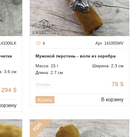
 141006LK
Арт. 141005WV
8
чатка
Мужской перстень - волк из серебра
Масса: 15 г
Ширина: 2.3 см
: 3.6 см
Длина: 2.7 см
78
$
Отзывы
294
$
В корзину
Купить
корзину
ТОП