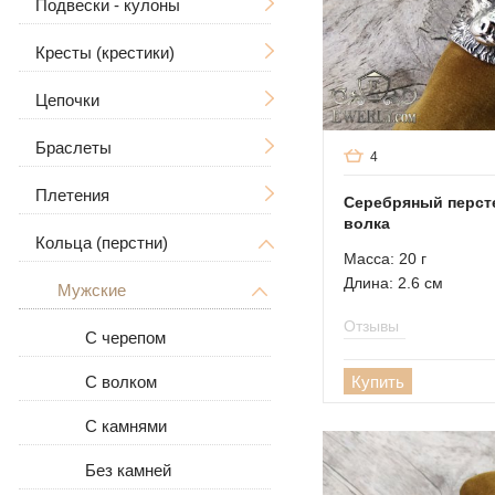
Подвески - кулоны
Кресты (крестики)
Мужские
Цепочки
Ладанки
Без распятия
Большие
Дерево Жизни
С распятием
Браслеты
Мужские
4
Знаки зодиака
Мужские
Плетения
Женские
Мужские
Большие / Толстые
Серебряный перст
волка
В виде собаки
Женские
Большие
Кольца (перстни)
Женские
Ручная вязка
Большие / Толстые
Масса: 20 г
Для животных
Длина: 2.6 см
Каменные
Литьё
Мужские
С камнями
Рамзес
Отзывы
Кожаные
Бисмарк
С черепом
Кожа с серебром
Якорное (якорь) с
Купить
С волком
гранями
С камнями
Панцирное (Панцирь)
Без камней
Византийское