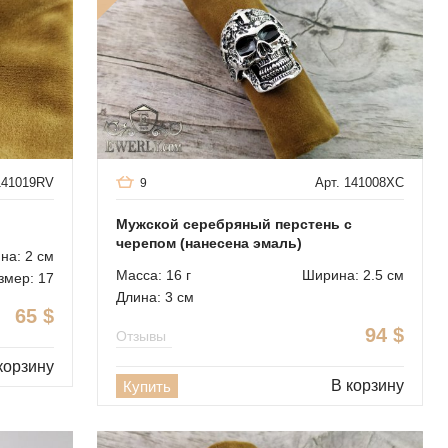
141019RV
Арт. 141008XC
9
Мужской серебряный перстень с
черепом (нанесена эмаль)
на: 2 см
Масса: 16 г
Ширина: 2.5 см
змер: 17
Длина: 3 см
65
$
94
$
Отзывы
корзину
В корзину
Купить