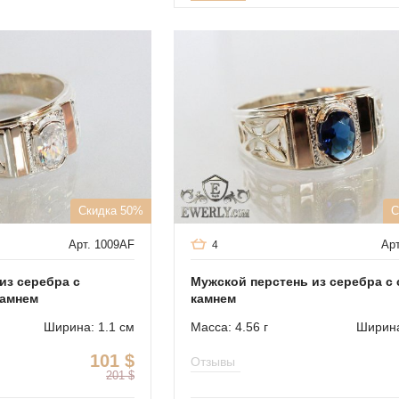
Скидка 50%
С
Арт. 1009AF
Арт
4
из серебра с
Мужской перстень из серебра с
камнем
камнем
Ширина: 1.1 см
Масса: 4.56 г
Ширина
101
$
Отзывы
201
$