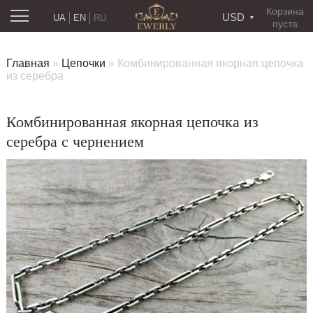
Корзина
USD
UA
EN
RU
пуста
Главная
»
Цепочки
»
Комбинированная якорная цепочка
из серебра
Комбинированная якорная цепочка из
серебра с чернением