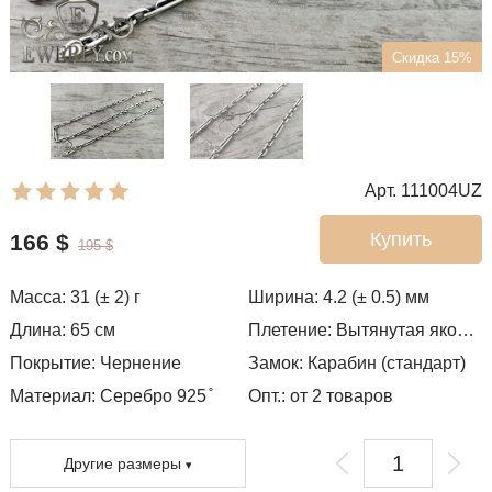
Скидка 15%
Арт. 111004UZ
Купить
166
$
195
$
Масса:
31 (± 2)
г
Ширина:
4.2 (± 0.5)
мм
Длина:
65
см
Плетение:
Вытянутая якорная
Покрытие:
Чернение
Замок:
Карабин (стандарт)
Материал: Серебро 925 ̊
Опт.: от 2 товаров
Другие размеры