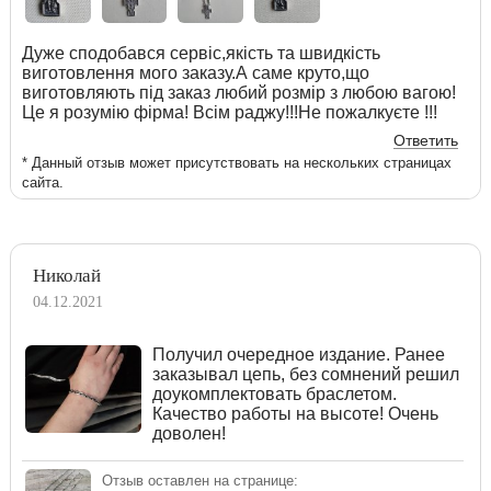
Дуже сподобався сервіс,якість та швидкість
виготовлення мого заказу.А саме круто,що
виготовляють під заказ любий розмір з любою вагою!
Це я розумію фірма! Всім раджу!!!Не пожалкуєте !!!
Ответить
* Данный отзыв может присутствовать на нескольких страницах
сайта.
Николай
04.12.2021
Получил очередное издание. Ранее
заказывал цепь, без сомнений решил
доукомплектовать браслетом.
Качество работы на высоте! Очень
доволен!
Отзыв оставлен на странице: