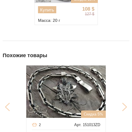
108
$
Купить
127
$
Масса: 20 г
Похожие товары
Скидка 5%
Арт. 151013ZD
2