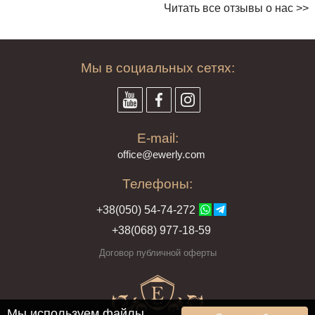
Читать все отзывы о нас >>
Мы в социальных сетях:
E-mail:
offi
ce@ewe
rly.com
Телефоны:
+38(
050
) 54-7
4-2
72
+38
(068
) 97
7-1
8-59
Договор публичной оферты
Мы используем файлы