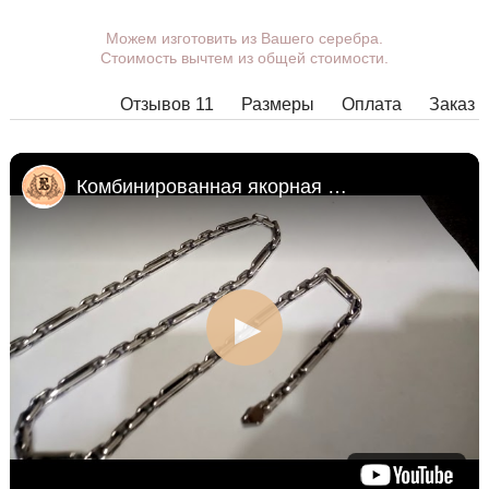
Можем изготовить из Вашего серебра.
Вы можете выбрать покрытие,
Стоимость вычтем из общей стоимости.
массу, длину, ширину, замок.
Изделия с некоторыми
Отзывов 11
Размеры
Оплата
Заказ
комбинациями ширины, длины и
массы нельзя изготовить в
принципе, в таких случаях наши
менеджеры свяжутся с Вами.
Комбинированная якорная цепочка из серебра