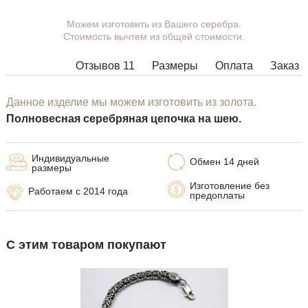
Можем изготовить из Вашего серебра.
Вы можете выбрать покрытие,
Стоимость вычтем из общей стоимости.
массу, длину, ширину, замок.
Изделия с некоторыми
Отзывов 11
Размеры
Оплата
Заказ
комбинациями ширины, длины и
массы нельзя изготовить в
принципе, в таких случаях наши
Данное изделие мы можем изготовить из золота.
менеджеры свяжутся с Вами.
Полновесная серебряная цепочка на шею.
Индивидуальные
Обмен 14 дней
размеры
Изготовление без
Работаем с 2014 года
предоплаты
С этим товаром покупают