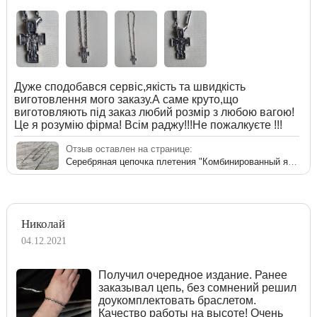
Дуже сподобався сервіс,якість та швидкість
виготовлення мого заказу.А саме круто,що
виготовляють під заказ любий розмір з любою вагою!
Це я розумію фірма! Всім раджу!!!Не пожалкуєте !!!
Отзыв оставлен на странице:
Серебряная цепочка плетения "Комбинированный якорь"
Николай
04.12.2021
Получил очередное издание. Ранее
заказывал цепь, без сомнений решил
доукомплектовать браслетом.
Качество работы на высоте! Очень