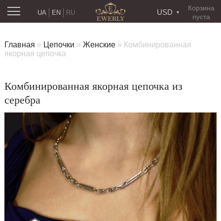
Корзина
USD
UA
EN
RU
пуста
Главная
»
Цепочки
»
Женские
»
Комбинированная
якорная цепочка
Комбинированная якорная цепочка из
серебра