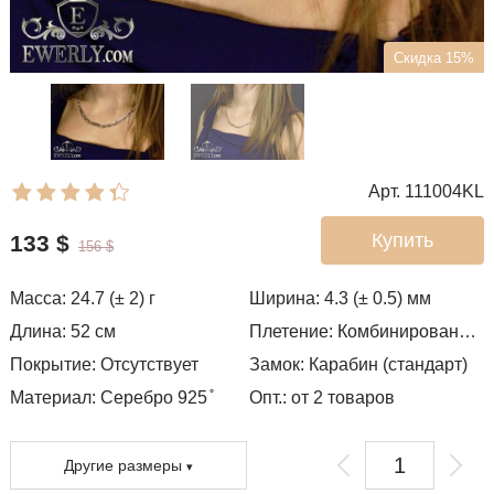
Скидка 15%
Арт. 111004KL
Купить
133
$
156
$
Масса:
24.7 (± 2)
г
Ширина:
4.3 (± 0.5)
мм
Длина:
52
см
Плетение:
Комбинированный якорь
Покрытие:
Отсутствует
Замок:
Карабин (стандарт)
Материал: Серебро 925 ̊
Опт.: от 2 товаров
Другие размеры