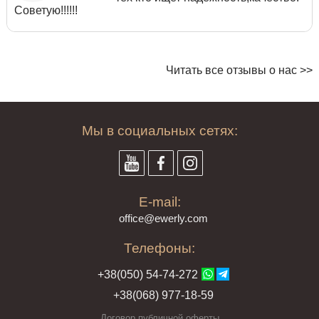
Советую!!!!!!
Читать все отзывы о нас >>
Мы в социальных сетях:
E-mail:
offi
ce@ewe
rly.com
Телефоны:
+38(
050
) 54-7
4-2
72
+38
(068
) 97
7-1
8-59
Договор публичной оферты