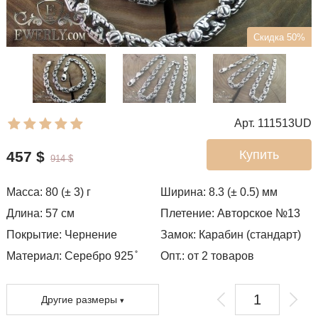
Скидка 50%
Арт. 111513UD
Купить
457
$
914
$
Масса:
80 (± 3)
г
Ширина:
8.3 (± 0.5)
мм
Длина:
57
см
Плетение:
Авторское №13
Покрытие:
Чернение
Замок:
Карабин (стандарт)
Материал: Серебро 925 ̊
Опт.: от 2 товаров
Другие размеры