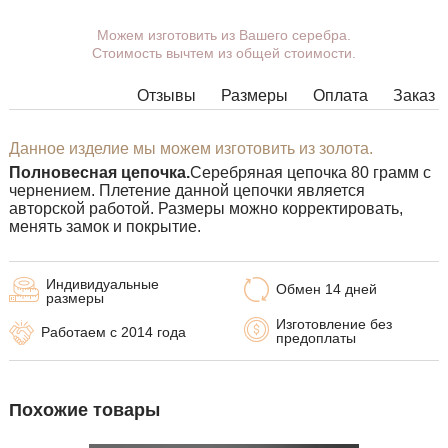
Можем изготовить из Вашего серебра.
Вы можете выбрать покрытие,
Стоимость вычтем из общей стоимости.
массу, длину, ширину, замок.
Изделия с некоторыми
Отзывы
Размеры
Оплата
Заказ
комбинациями ширины, длины и
массы нельзя изготовить в
принципе, в таких случаях наши
Данное изделие мы можем изготовить из золота.
менеджеры свяжутся с Вами.
Полновесная цепочка.
Серебряная цепочка 80 грамм с
чернением. Плетение данной цепочки является
авторской работой. Размеры можно корректировать,
менять замок и покрытие.
Индивидуальные
Обмен 14 дней
размеры
Изготовление без
Работаем с 2014 года
предоплаты
Похожие товары