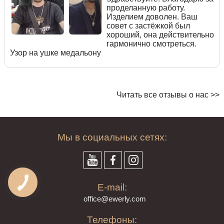
проделанную работу.
Изделием доволен. Ваш
совет с застёжкой был
хороший, она действительно
гармонично смотреться.
Узор на ушке медальону
Читать все отзывы о нас >>
Мы в социальных сетях:
E-mail:
offi
ce@ewe
rly.com
Телефоны: