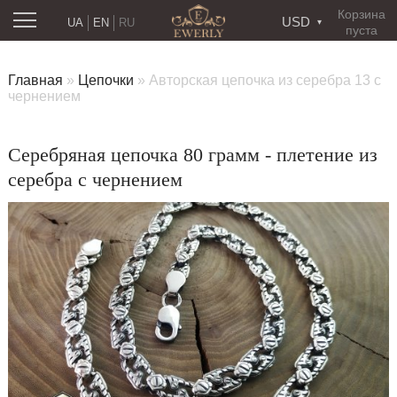
Корзина
USD
UA
EN
RU
пуста
Главная
»
Цепочки
»
Авторская цепочка из серебра 13 с
чернением
Серебряная цепочка 80 грамм - плетение из
серебра с чернением