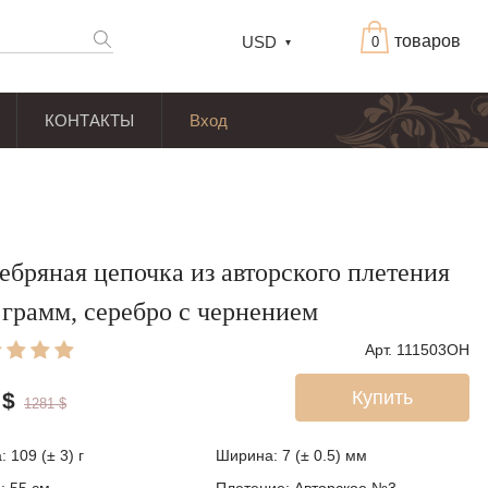
товаров
USD
0
КОНТАКТЫ
Вход
ебряная цепочка из авторского плетения
 грамм, серебро с чернением
Арт. 111503OH
Купить
$
1281
$
а:
109 (± 3)
г
Ширина:
7 (± 0.5)
мм