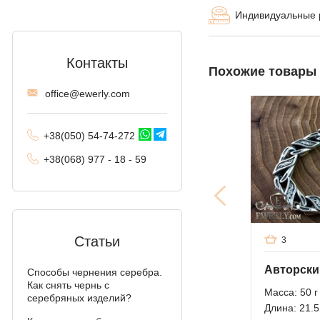
Московский бисмарк
Индивидуальные
Лисий хвост
(Валькирия, Малайзия)
Контакты
Похожие товары
Комбинированное
offi
ce@ewe
rly.com
якорное
Трактор (двойное
+38(
050
) 54-7
4-2
72
панцирное)
+38
(068
) 97
7 - 1
8 - 59
Фантом (Рамзес и
двойной ручей)
Колос
Мальвина
Статьи
3
Аллигатор
Способы чернения серебра.
Как снять чернь с
Масса: 50 г
Арабский бисмарк с
серебряных изделий?
камнями
Длина: 21.5