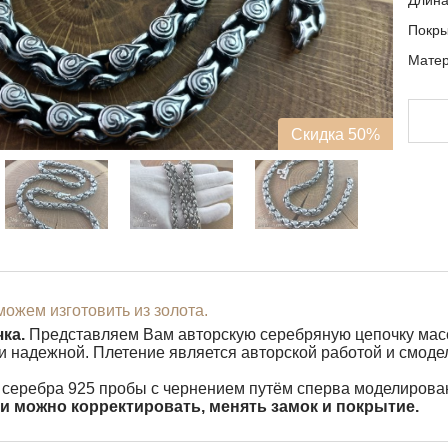
Длин
Покр
Матер
Скидка 50%
ожем изготовить из золота.
ка.
Представляем Вам авторскую серебряную цепочку массо
 и надежной. Плетение является авторской работой и смод
 серебра 925 пробы с чернением путём сперва моделирован
и можно корректировать, менять замок и покрытие.