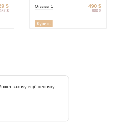
29
$
490
$
Отзывы
1
457
$
980
$
Купить
 Может захочу ещё цепочку