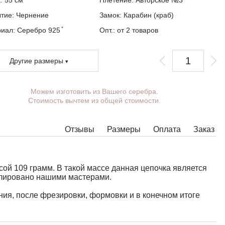
а:
55
см
Плетение:
Авторское №3
ытие:
Чернение
Замок:
Карабин (краб)
иал: Серебро 925 ̊
Опт.: от 2 товаров
Другие размеры
Можем изготовить из Вашего серебра.
Вы можете выбрать покрытие, массу,
Стоимость вычтем из общей стоимости.
длину, ширину, замок.
Изделия с некоторыми комбинациями ширины,
длины и массы нельзя изготовить в принципе,
Отзывы
Размеры
Оплата
Заказ
в таких случаях наши менеджеры свяжутся с
Вами.
й 109 грамм. В такой массе данная цепочка является
елировано нашими мастерами.
ия, после фрезировки, формовки и в конечном итоге