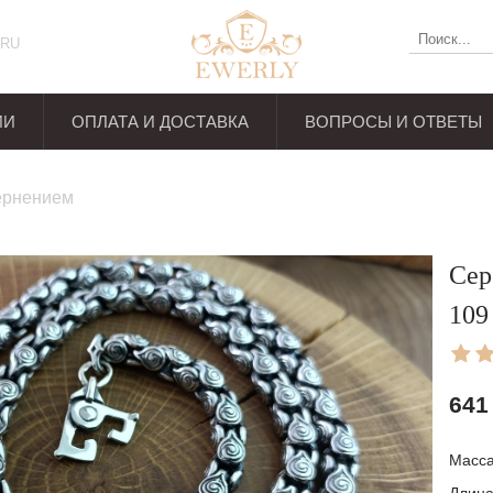
RU
ИИ
ОПЛАТА И ДОСТАВКА
ВОПРОСЫ И ОТВЕТЫ
ывов
чернением
Сер
109
641
Масс