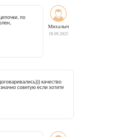
цепочки, по
олен,
Михалыч
18.09.2025
договаривались))) качество
означно советую если хотите