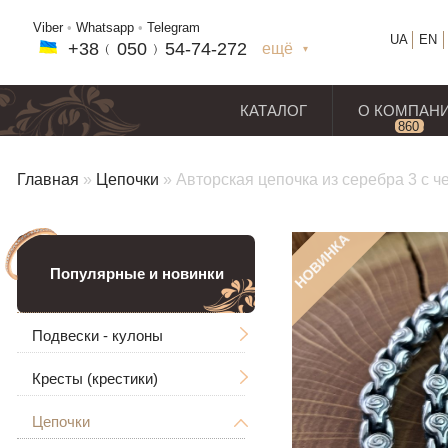
Viber
•
Whatsapp
•
Telegram
UA
EN
+38﹙
050
﹚54-7
4-2
72
ещё
+38(
050
) 54-7
4-2
72
+38
(068
) 97
7-1
8-59
КАТАЛОГ
О КОМПАН
860
отз
Главная
»
Цепочки
»
Авторская цепочка из серебра 3 с 
НОВИНКА
Популярные и новинки
Подвески - кулоны
Кресты (крестики)
Мужские
Цепочки
Ладанки
Без распятия
Большие