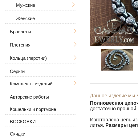
Дерево Жизни
С распятием
Мужские
Знаки зодиака
Мужские
Женские
Большие / Толстые
В виде собаки
Женские
Большие
Браслеты
Для животных
Плетения
Мужские
Кольца (перстни)
Женские
Ручная вязка
Большие / Толстые
Серьги
Каменные
Литьё
Мужские
С камнями
Рамзес
Комплекты изделий
Кожаные
Бисмарк
Женские
С черепом
Данное изделие мы м
Кожа с серебром
Якорное (якорь) с
Авторские работы
Серьги и кольцо
С волком
С камнями
гранями
Полновесная цепоч
достаточно прочной
Кошельки и портмоне
Цепочка с подвеской
С камнями
Без камней
Панцирное (Панцирь)
Изготовлена цепь из
ВОСКОВКИ
Без камней
литья.
Размеры цеп
Византийское
(византия)
Скидки