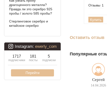
Как узнать пробу
драгоценного металла?
Фараон (двойное
Отзывы
1
Правда ли это серебро 925
якорное)
пробы / золото 585 пробы?
Арабский бисмарк
Купить
Стерлинговое серебро и
китайское серебро
Давид
Оставить отзыв
Двойной бисмарк
Двойной ручеёк (чайка)
Популярные отз
Двойной рамзес
Десятка (двойное
панцирное)
Сергей
Кардинал (Питон,
Итальянка)
14.04.2026
Фонари
Молния