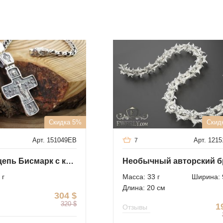
Скидка 5%
Скид
Арт. 151049EB
Арт. 121
7
Мужская цепь Бисмарк с крестом из серебра
 г
Масса: 33 г
Ширина: 
Длина: 20 см
304
$
320
$
1
Отзывы