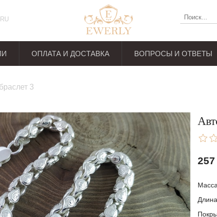
RU
ИИ
ОПЛАТА И ДОСТАВКА
ВОПРОСЫ И ОТВЕТЫ
ывов
браслет 3
Авт
257
Масс
Длин
Покр