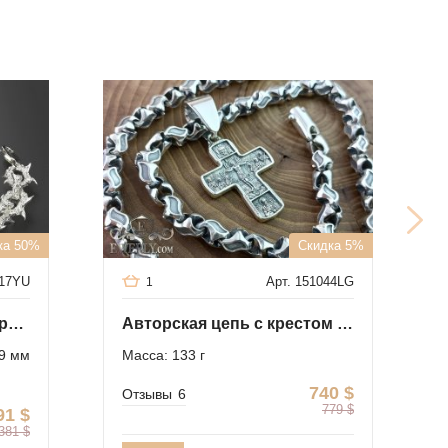
НОВ
ка 50%
Скидка 5%
517YU
Арт. 151044LG
1
Необычный авторский браслет из серебра
Авторская цепь с крестом из серебра
9 мм
Масса: 133 г
740
$
Отзывы
6
779
$
91
$
381
$