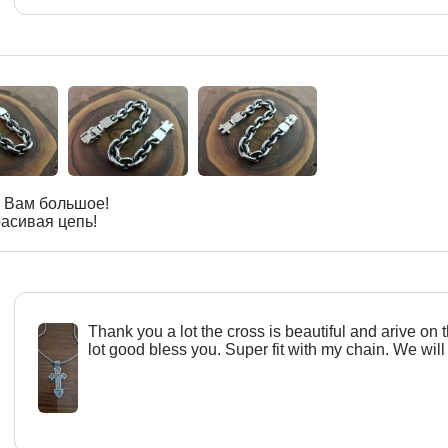
 Вам большое!
асивая цепь!
Тhank you a lot the cross is beautiful and arive on 
lot good bless you. Super fit with my chain. We will