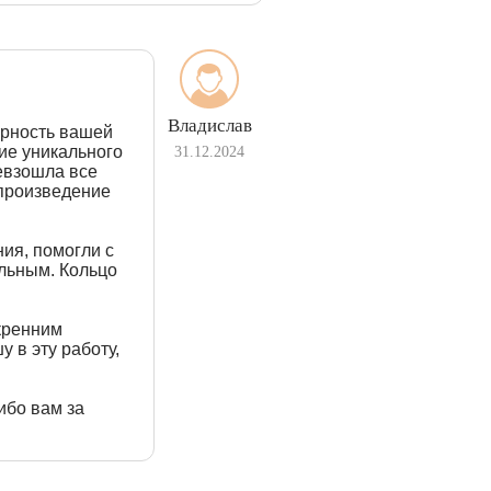
Владислав
арность вашей
ие уникального
31.12.2024
евзошла все
произведение
ия, помогли с
альным. Кольцо
кренним
 в эту работу,
ибо вам за