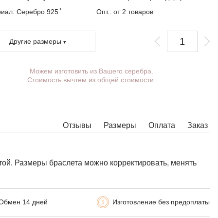
иал: Серебро 925 ̊
Опт.: от 2 товаров
Другие размеры
Можем изготовить из Вашего серебра.
Вы можете выбрать покрытие, массу,
Стоимость вычтем из общей стоимости.
длину, ширину, замок.
Изделия с некоторыми комбинациями ширины,
длины и массы нельзя изготовить в принципе,
в таких случаях наши менеджеры свяжутся с
Вами.
Отзывы
Размеры
Оплата
Заказ
той.
Размеры браслета можно корректировать, менять
Обмен 14 дней
Изготовление без предоплаты