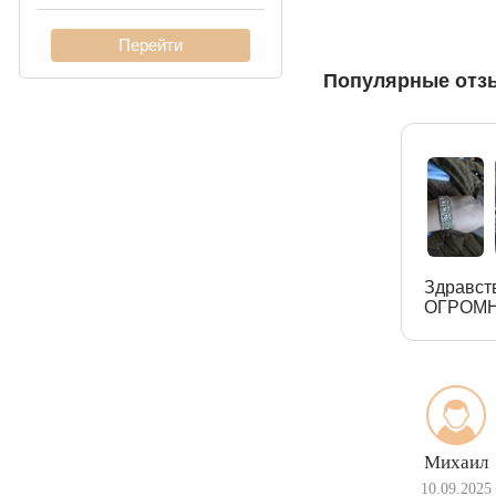
панцирное)
Кардинал (Питон,
Популярные отз
Итальянка)
Фонари
Молния
Здравст
ОГРОМН
Михаил
10.09.2025