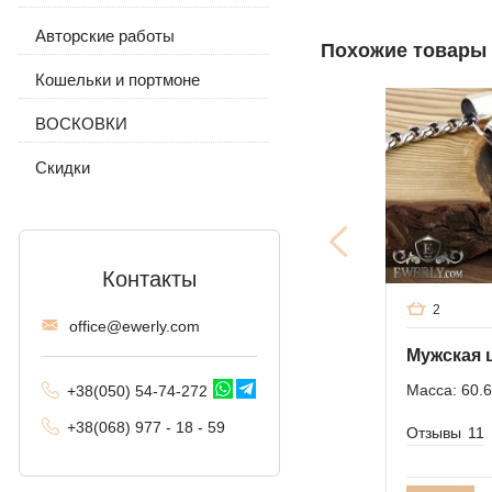
Якорное (якорь) с
Авторские работы
Серьги и кольцо
С волком
С камнями
Похожие товары
гранями
Кошельки и портмоне
Цепочка с подвеской
С камнями
Без камней
Панцирное (Панцирь)
ВОСКОВКИ
Без камней
Византийское
(византия)
Скидки
Московский бисмарк
Лисий хвост
(Валькирия, Малайзия)
Контакты
2
Комбинированное
offi
ce@ewe
rly.com
якорное
Трактор (двойное
Масса: 60.6
+38(
050
) 54-7
4-2
72
панцирное)
+38
(068
) 97
7 - 1
8 - 59
Отзывы
11
Фантом (Рамзес и
двойной ручей)