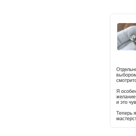
Отдельно
выбором
смотритс
Я особе
желанием
и это чу
Теперь я
мастерст