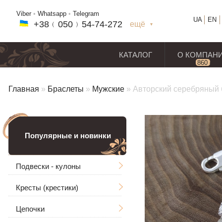
Viber
•
Whatsapp
•
Telegram
UA
EN
+38﹙
050
﹚54-7
4-2
72
ещё
+38(
050
) 54-7
4-2
72
+38
(068
) 97
7-1
8-59
КАТАЛОГ
О КОМПАН
860
отз
Главная
»
Браслеты
»
Мужские
»
Авторский серебряный 
Популярные и новинки
Подвески - кулоны
Кресты (крестики)
Мужские
Цепочки
Ладанки
Без распятия
Большие