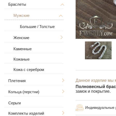
Дерево Жизни
С распятием
Браслеты
Мужские
Знаки зодиака
Мужские
Женские
Мужские
Большие / Толстые
В виде собаки
Женские
Большие
Большие / Толстые
Для животных
Женские
Каменные
С камнями
Кожаные
Кожа с серебром
Данное изделие мы м
Плетения
Полновесный брас
замок и покрытие.
Кольца (перстни)
Ручная вязка
Серьги
Литьё
Мужские
Рамзес
Индивидуальные
Комплекты изделий
Бисмарк
Женские
С черепом