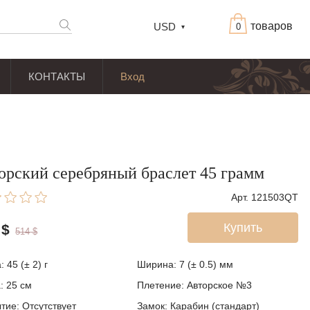
товаров
USD
0
КОНТАКТЫ
Вход
орский серебряный браслет 45 грамм
Арт. 121503QT
Купить
$
514
$
а:
45 (± 2)
г
Ширина:
7 (± 0.5)
мм
а:
25
см
Плетение:
Авторское №3
ытие:
Отсутствует
Замок:
Карабин (стандарт)