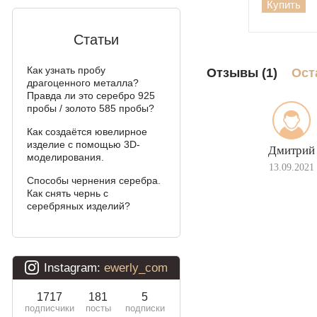
Купить
Колос
Мальвина
Статьи
Аллигатор
Как узнать пробу
Отзывы (1)
Ост
драгоценного металла?
Арабский бисмарк с
Правда ли это серебро 925
камнями
пробы / золото 585 пробы?
Как создаётся ювелирное
Фараон (двойное
изделие с помощью 3D-
якорное)
Дмитрий
моделирования.
13.09.2021
Арабский бисмарк
Способы чернения серебра.
Как снять чернь с
Давид
серебряных изделий?
Двойной бисмарк
Двойной ручеёк (чайка)
Двойной рамзес
Десятка (двойное