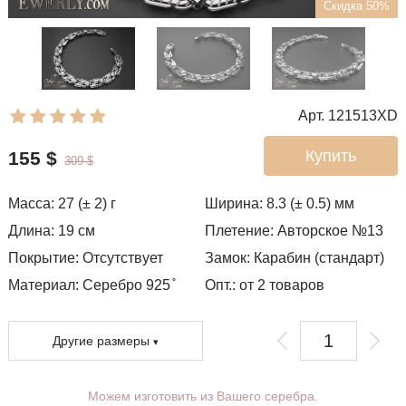
Скидка 50%
Арт. 121513XD
Купить
155
$
309
$
Масса:
27 (± 2)
г
Ширина:
8.3 (± 0.5)
мм
Длина:
19
см
Плетение:
Авторское №13
Покрытие:
Отсутствует
Замок:
Карабин (стандарт)
Материал: Серебро 925 ̊
Опт.: от 2 товаров
Другие размеры
Можем изготовить из Вашего серебра.
Вы можете выбрать покрытие,