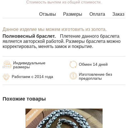
Стоимость вычтем из общей стоимости.
массу, длину, ширину, замок.
Изделия с некоторыми
Отзывы
Размеры
Оплата
Заказ
комбинациями ширины, длины и
массы нельзя изготовить в
принципе, в таких случаях наши
Данное изделие мы можем изготовить из золота.
менеджеры свяжутся с Вами.
Полновесный браслет.
Плетение данного браслета
является авторской работой.
Размеры браслета можно
корректировать, менять замок и покрытие.
Индивидуальные
Обмен 14 дней
размеры
Изготовление без
Работаем с 2014 года
предоплаты
Похожие товары
НОВИНКА