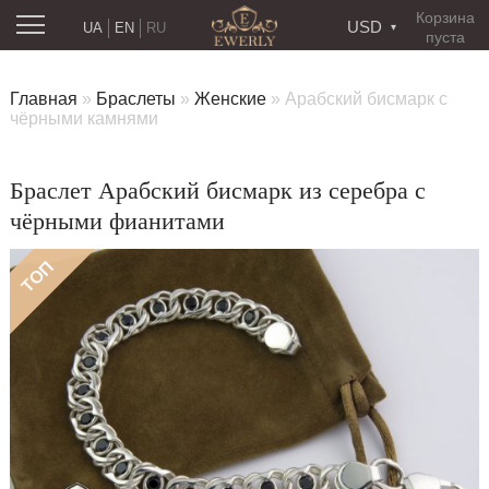
Корзина
USD
UA
EN
RU
пуста
Главная
»
Браслеты
»
Женские
»
Арабский бисмарк с
чёрными камнями
Браслет Арабский бисмарк из серебра с
чёрными фианитами
ТОП