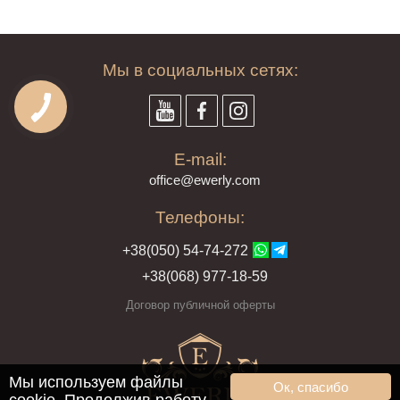
Мы в социальных сетях:
E-mail:
offi
ce@ewe
rly.com
Телефоны:
+38(
050
) 54-7
4-2
72
+38
(068
) 97
7-1
8-59
Договор публичной оферты
Мы используем файлы
Ок, спасибо