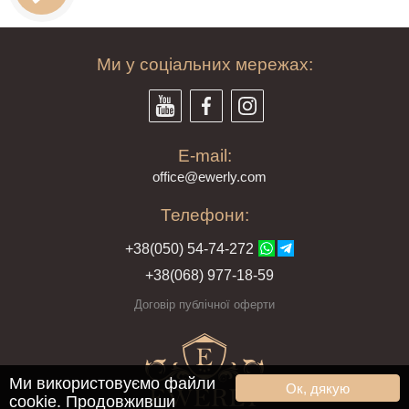
Ми у соціальних мережах:
E-mail:
offi
ce@ewe
rly.com
Телефони:
+38(
050
) 54-7
4-2
72
+38
(068
) 97
7-1
8-59
Договір публічної оферти
Ми використовуємо файли
Ок, дякую
cookie. Продовживши