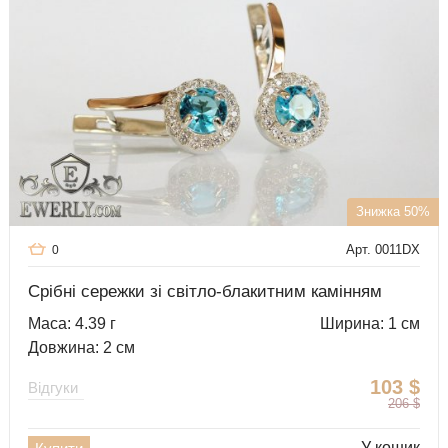
Знижка 50%
Арт. 0011DX
0
Срібні сережки зі світло-блакитним камінням
Маса: 4.39 г
Ширина: 1 см
Довжина: 2 см
103
$
Відгуки
206
$
У кошик