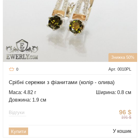
Знижка 50%
Арт. 0010PL
0
Срібні сережки з фіанитами (колір - олива)
Маса: 4.82 г
Ширина: 0.8 см
Довжина: 1.9 см
96
$
Відгуки
191
$
У кошик
Купити