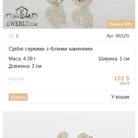
Знижка 50%
Арт. 0011ZG
2
Срібні сережки з білими каменями
Маса: 4.39 г
Ширина: 1 см
Довжина: 2 см
103
$
Відгуки
206
$
У кошик
Купити