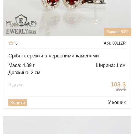
Знижка 50%
Арт. 0011ZR
0
Срібні сережки з червоними каменями
Маса: 4.39 г
Ширина: 1 см
Довжина: 2 см
103
$
Відгуки
206
$
У кошик
Купити