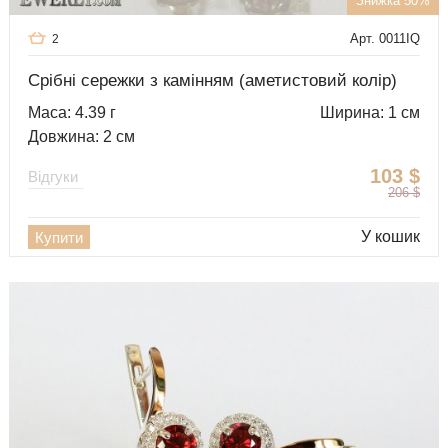
Знижка 50%
Арт. 0011IQ
2
Срібні сережки з камінням (аметистовий колір)
Маса: 4.39 г
Ширина: 1 см
Довжина: 2 см
103
$
Відгуки
206
$
У кошик
Купити