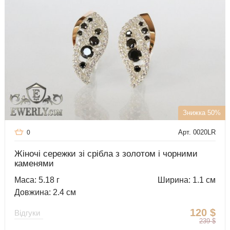
Знижка 50%
Арт. 0020LR
0
Жіночі сережки зі срібла з золотом і чорними
каменями
Маса: 5.18 г
Ширина: 1.1 см
Довжина: 2.4 см
120
$
Відгуки
239
$