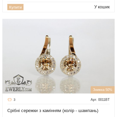
У кошик
Купити
Знижка 50%
Арт. 0011BT
3
Срібні сережки з камінням (колір - шампань)