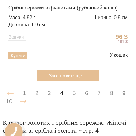
Срібні сережки з фіанитами (рубіновий колір)
Маса: 4.82 г
Ширина: 0.8 см
Довжина: 1.9 см
96
$
Відгуки
191
$
У кошик
Купити
Завантажити ще
...
1
2
3
4
5
6
7
8
9
10
Каталог золотих і срібних сережок. Жіночі
сережки зі срібла і золота ~стр. 4