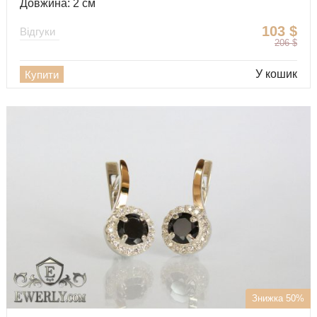
Довжина: 2 см
103
$
Відгуки
206
$
У кошик
Купити
Знижка 50%