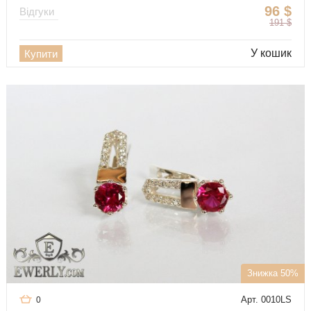
96
$
Відгуки
191
$
У кошик
Купити
Знижка 50%
Арт. 0010LS
0