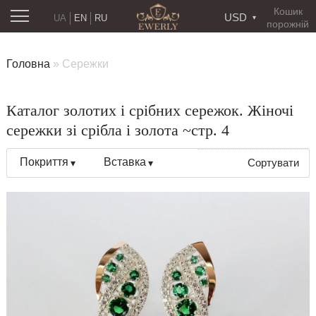
Кошик
USD
UA
EN
RU
порожній
Головна
»
Сережки
Каталог золотих і срібних сережок. Жіночі
сережки зі срібла і золота ~стр. 4
Покриття
Вставка
Сортувати