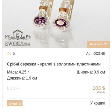
Знижка 50%
Арт. 0021HE
0
Срібні сережки - краплі з золотими пластинами
Маса: 4.25 г
Ширина: 0.9 см
Довжина: 1.9 см
103
$
Відгуки
206
$
У кошик
Купити