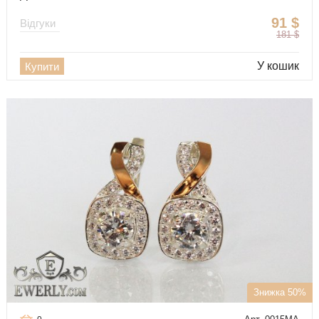
91
$
Відгуки
181
$
У кошик
Купити
Знижка 50%