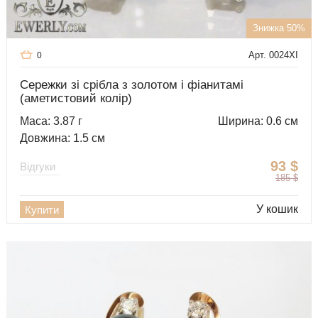
Знижка 50%
Арт. 0024XI
0
Сережки зі срібла з золотом і фіанитамі
(аметистовий колір)
Маса: 3.87 г
Ширина: 0.6 см
Довжина: 1.5 см
93
$
Відгуки
185
$
У кошик
Купити