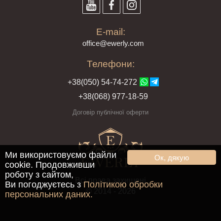
E-mail:
offi
ce@ewe
rly.com
Телефони:
+38(
050
) 54-7
4-2
72
+38
(068
) 97
7-1
8-59
Договір публічної оферти
Ми використовуємо файли
Ок, дякую
cookie. Продовживши
роботу з сайтом,
Всі права захищені
Ви погоджуєтесь з
Політикою обробки
© 2014 - 2026
персональних даних.