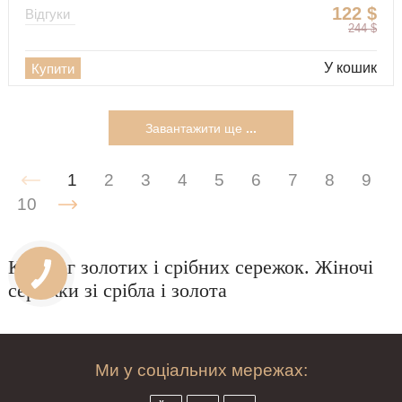
122
$
Відгуки
244
$
У кошик
Купити
Завантажити ще
...
1
2
3
4
5
6
7
8
9
10
Каталог золотих і срібних сережок. Жіночі
сережки зі срібла і золота
Ми у соціальних мережах: