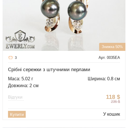
Знижка 50%
Арт. 0035EA
3
Срібні сережки з штучними перлами
Маса: 5.02 г
Ширина: 0.8 см
Довжина: 2 см
118
$
Відгуки
236
$
У кошик
Купити