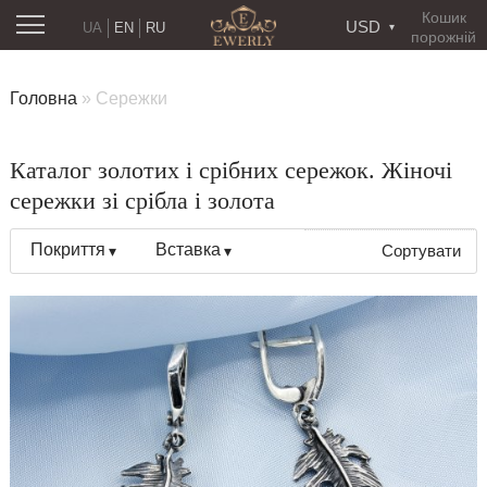
Кошик
USD
UA
EN
RU
порожній
Головна
»
Сережки
Каталог золотих і срібних сережок. Жіночі
сережки зі срібла і золота
Покриття
Вставка
Сортувати