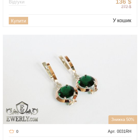
136
$
Відгуки
272
$
У кошик
Купити
Знижка 50%
Арт. 0031RH
0