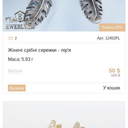
Знижка 50%
Арт. 12452PL
2
Жіночі срібні сережки - пір'я
Маса: 5.93 г
50
$
Відгуки
100
$
У кошик
Купити