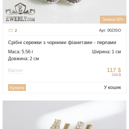
Знижка 50%
Арт. 0023SO
2
Срібні сережки з чорними фіанитами - перлами
Маса: 5.56 г
Ширина: 1 см
Довжина: 2 см
117
$
Відгуки
233
$
У кошик
Купити