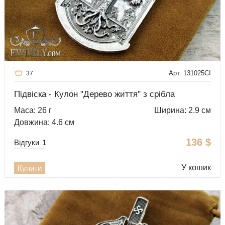
Арт. 131025CI
37
Підвіска - Кулон "Дерево життя" з срібла
Маса: 26 г
Ширина: 2.9 см
Довжина: 4.6 см
136
$
Відгуки
1
У кошик
Купити