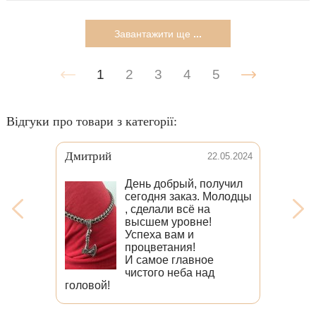
Завантажити ще
...
1
2
3
4
5
Відгуки про товари з категорії:
Владимир
03.02.2022
Все отлично,
благодарю!