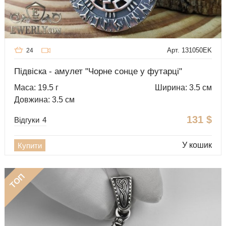
Арт. 131050EK
24
Підвіска - амулет "Чорне сонце у футарці"
Маса: 19.5 г
Ширина: 3.5 см
Довжина: 3.5 см
131
$
Відгуки
4
У кошик
Купити
ТОП