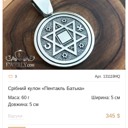
Арт. 131119HQ
3
Срібний кулон «Пентакль Батька»
Маса: 60 г
Ширина: 5 см
Довжина: 5 см
345
$
Відгуки