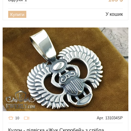
У кошик
Купити
Арт. 131034SP
10
Кулон - підвіска «Жук Скоробей» з срібла