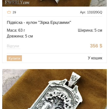
Арт. 131020GQ
29
Підвіска - кулон "Зірка Ерцгамми"
Маса: 63 г
Ширина: 5 см
Довжина: 5 см
356
$
Відгуки
У кошик
Купити