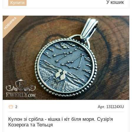
У кошик
Купити
НОВИНКА
Арт. 131124XU
2
Кулон зі срібла - кішка і кіт біля моря. Сузір'я
Козерога та Тельця