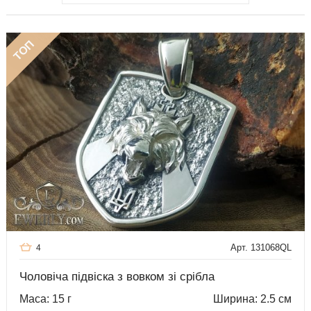
ТОП
Арт. 131068QL
4
Чоловіча підвіска з вовком зі срібла
Маса: 15 г
Ширина: 2.5 см