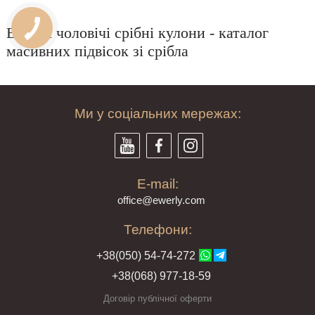
Великі чоловічі срібні кулони - каталог
масивних підвісок зі срібла
Ми у соціальних мережах:
E-mail:
offi
ce@ewe
rly.com
Телефони:
+38(
050
) 54-7
4-2
72
+38
(068
) 97
7-1
8-59
Договір публічної оферти