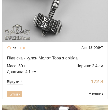
Арт. 131006HT
55
Підвіска - кулон Молот Тора з срібла
Маса: 30 г
Ширина: 2.4 см
Довжина: 4.1 см
172
$
Відгуки
4
У кошик
Купити