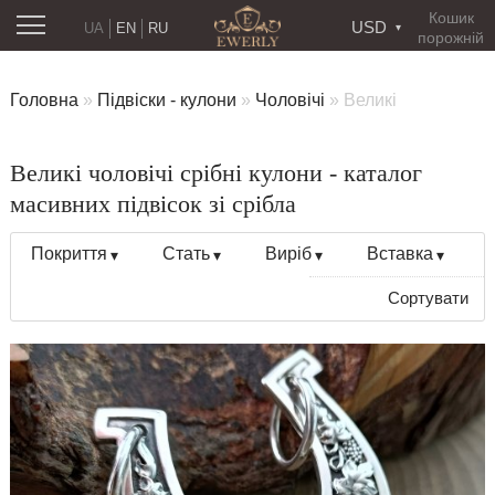
Кошик
USD
UA
EN
RU
порожній
Головна
»
Підвіски - кулони
»
Чоловічі
»
Великі
Великі чоловічі срібні кулони - каталог
масивних підвісок зі срібла
Покриття
Стать
Виріб
Вставка
Сортувати