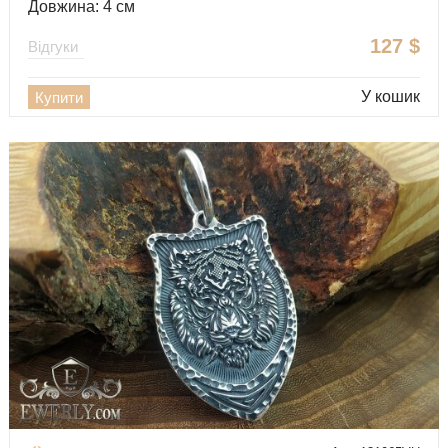
Довжина: 4 см
127
$
Відгуки
У кошик
Купити