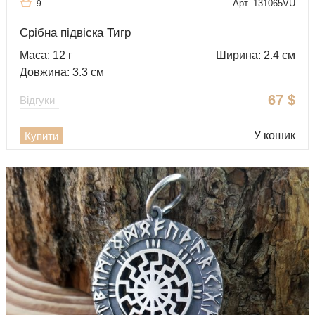
Арт. 131065VU
9
Срібна підвіска Тигр
Маса: 12 г
Ширина: 2.4 см
Довжина: 3.3 см
67
$
Відгуки
У кошик
Купити