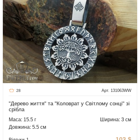
Арт. 131063WW
28
"Дерево життя" та "Коловрат у Світлому сонці" зі
срібла
Маса: 15.5 г
Ширина: 3 см
Довжина: 5.5 см
103
$
Відгуки
1