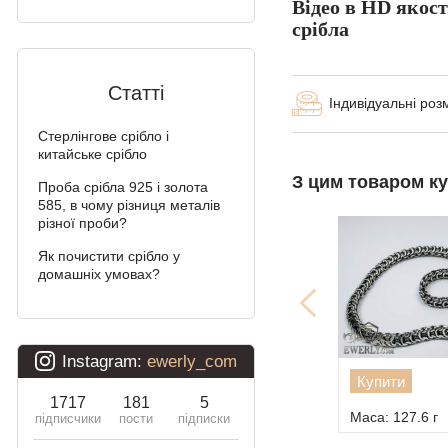
Відео в HD якост
срібла
Мальвіна
Алігатор
Статті
Індивідуальні роз
Арабський Бісмарк з
камінням
Стерлінгове срібло і
китайське срібло
Фараон (подвійне
З цим товаром к
Проба срібла 925 і золота
якірне)
585, в чому різниця металів
різної проби?
Арабський Бісмарк
Як почистити срібло у
Давид
домашніх умовах?
Подвійний Бісмарк
Подвійний струмочок
(чайка)
Купити
Подвійний рамзес
Маса: 127.6 г
Десятка (подвійне