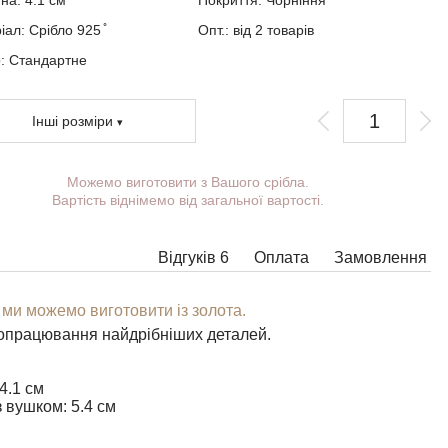
на: 4.1 см
Покриття:
Чорніння
ал: Срібло 925 ̊
Опт.: від 2 товарів
о:
Стандартне
Інші розміри
Можемо виготовити з Вашого срібла.
и можете вибрати покриття, вушко.
Вартість віднімемо від загальної вартості.
ткові побажання можете вказати у коментарі під час оформлення
влення.
Відгуків 6
Оплата
Замовлення
яких моделях підвісок немає можливості розширити вушко до
хідних розмірів, в цьому випадку наші менеджери зв'яжуться з
.
 ми можемо виготовити із золота.
-яку підвіску можна доповнити вушком потрібного розміру з
опрацювання найдрібніших деталей.
хідним кільцем під будь-який ланцюжок.
4.1 см
 вушком: 5.4 см