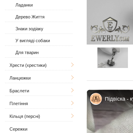
Ладанки
Дерево Життя
Знаки зодіаку
У вигляді собаки
Для тварин
Хрести (хрестики)
Ланцюжки
Без розп'яття
З розп'яттям
Браслети
Чоловічі
Чоловічі
Плетіння
Жіночі
Чоловічі
Великі / Товсті
Жіночі
Великі
Кільця (персні)
Жіночі
Ручна в'язка
Великі / Товсті
Сережки
Кам'яні
Лиття
Чоловічі
З камінням
Рамзес