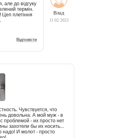
 але до відгуку
влений термін.
Влад
 Цеп плетіння
.
11.02.2022
Відповісти
тность. Чувствуется, что
ень довольна. А мой муж - в
 с проблемой - их просто нет
чины захотели бы их носить...
о надо! И молот - просто
во!