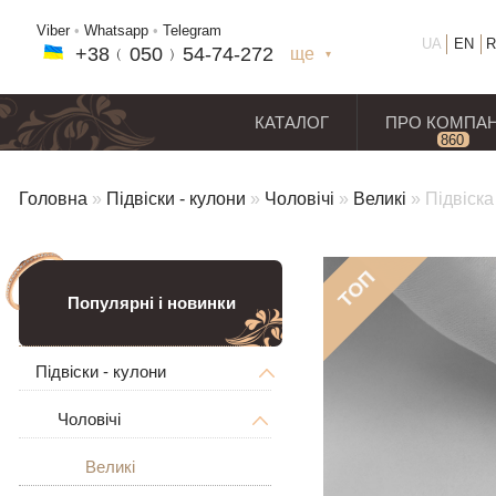
Viber
•
Whatsapp
•
Telegram
UA
EN
R
+38﹙
050
﹚54-7
4-2
72
ще
+38(
050
) 54-7
4-2
72
+38
(068
) 97
7-1
8-59
КАТАЛОГ
ПРО КОМПА
860
відг
Головна
»
Підвіски - кулони
»
Чоловічі
»
Великі
»
Підвіска
ТОП
Популярні і новинки
Підвіски - кулони
Чоловічі
Великі