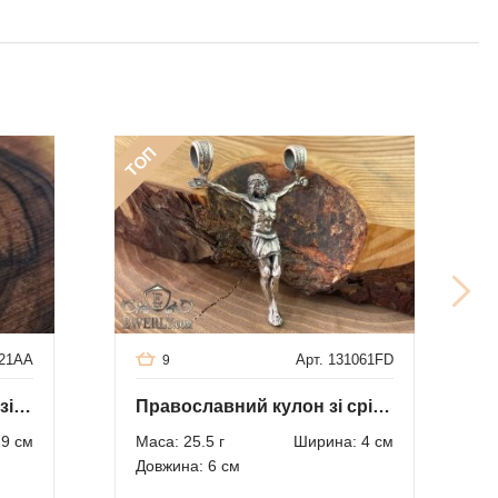
ТОП
121AA
Арт. 131061FD
9
Підвіска "Дерево Життя" зі срібла
Православний кулон зі срібла у вигляді Ісуса
.9 см
Маса: 25.5 г
Ширина: 4 см
Довжина: 6 см