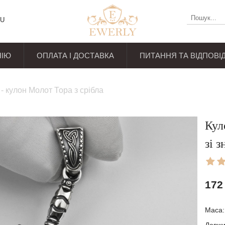
U
НІЮ
ОПЛАТА І ДОСТАВКА
ПИТАННЯ ТА ВІДПОВІД
уків
 - кулон Молот Тора з срібла
Кул
зі 
172
Маса: 