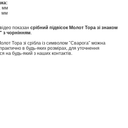
ка:
1 мм
6 мм
 відео показан
срібний підвісок Молот Тора зі знаком
" з чорнінням
.
Молот Тора зі срібла із символом "Сварога" можна
практично в будь-яких розмірах, для уточнення
ся на будь-який з наших контактів.