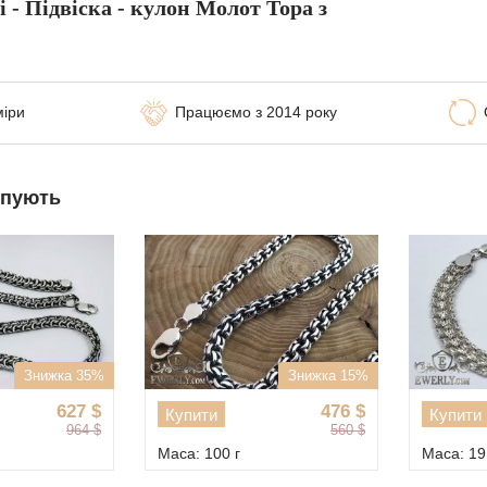
і - Підвіска - кулон Молот Тора з
міри
Працюємо з 2014 року
упують
Знижка 35%
Знижка 15%
627
$
476
$
Купити
Купити
964
$
560
$
Маса: 100 г
Маса: 19