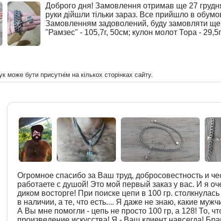
Доброго дня! Замовлення отримав ще 27 грудня,
руки дійшли тільки зараз. Все прийшло в обумо
Замовленням задоволений, буду замовляти ще!
"Рамзес" - 105,7г, 50см; кулон молот Тора - 29,5г
ук може бути присутнім на кількох сторінках сайту.
Огромное спасибо за Ваш труд, добросовестность и чес
работаете с душой! Это мой первый заказ у вас. И я оч
диком восторге! При поиске цепи в 100 гр. столкнулась
в наличии, а те, что есть.... Я даже не знаю, какие муж
А Вы мне помогли - цепь не просто 100 гр, а 128! То, чт
произведение искусства! Я - Ваш клиент навсегда! Бра