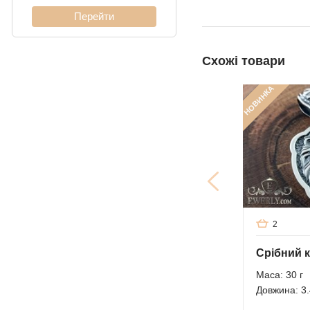
панцирное)
Кардинал (Пітон,
Італійка)
Схожі товари
Ліхтарі
НОВИНКА
Молнія
2
Маса: 30 г
Довжина: 3.