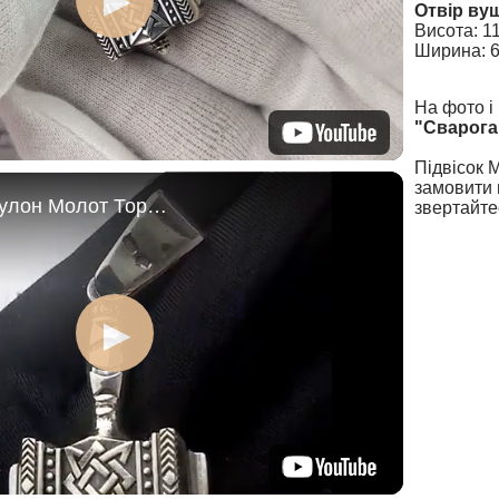
Отвір вуш
Висота: 1
Ширина: 
На фото і
"Сварога
Підвісок 
замовити 
Підвіска - кулон Молот Тора з срібла
звертайте