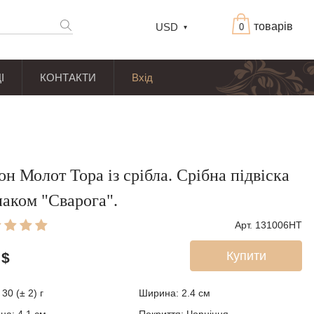
товарів
USD
0
І
КОНТАКТИ
Вхід
он Молот Тора із срібла. Срібна підвіска
знаком "Сварога".
Арт. 131006HT
Купити
$
30 (± 2) г
Ширина: 2.4
см