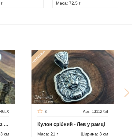
 г
Маса: 72.5 г
Мас
НОВИНКА
146LX
Арт. 131127SI
3
Підвіска «Куля» із срібла з каменем - онікс
Кулон срібний - Лев у рамці
43 см
Маса: 21 г
Ширина: 3 см