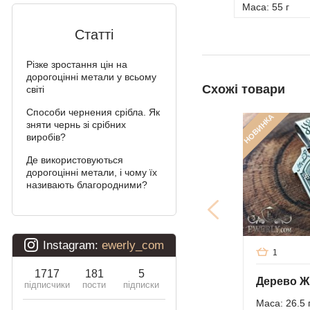
Маса: 55 г
Алігатор
Статті
Арабський Бісмарк з
камінням
Різке зростання цін на
дорогоцінні метали у всьому
Схожі товари
Фараон (подвійне
світі
якірне)
Способи чернения срібла. Як
НОВИНКА
зняти чернь зі срібних
Арабський Бісмарк
виробів?
Давид
Де використовуються
дорогоцінні метали, і чому їх
Подвійний Бісмарк
називають благородними?
Подвійний струмочок
(чайка)
Подвійний рамзес
1
Десятка (подвійне
панцирное)
Маса: 26.5 