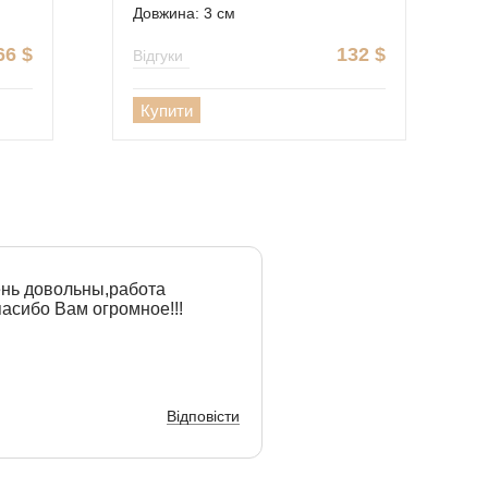
Довжина: 3 см
66
$
132
$
Відгуки
Купити
ень довольны,работа
асибо Вам огромное!!!
Відповісти