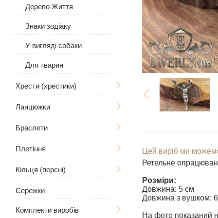
Дерево Життя
Знаки зодіаку
У вигляді собаки
Для тварин
Хрести (хрестики)
Ланцюжки
Без розп'яття
З розп'яттям
Браслети
Чоловічі
Чоловічі
Плетіння
Жіночі
Чоловічі
Великі / Товсті
Цей виріб ми можемо
Ретельне опрацюван
Жіночі
Великі
Кільця (персні)
Жіночі
Ручна в'язка
Великі / Товсті
Розміри:
Довжина: 5 см
Сережки
Кам'яні
Лиття
Чоловічі
З камінням
Рамзес
Довжина з вушком: 6
Комплекти виробів
Шкіряні
Бісмарк
Жіночі
З черепом
На фото показаний н