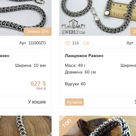
Знижка 35%
З
Арт. 111000ZO
Арт.
113
мзес
Ланцюжок Рамзес
Ширина: 10 мм
Маса: 48 г
Ширина
Довжина: 60 см
627
$
Відгуки
60
964
$
У кошик
Купити
ТОП