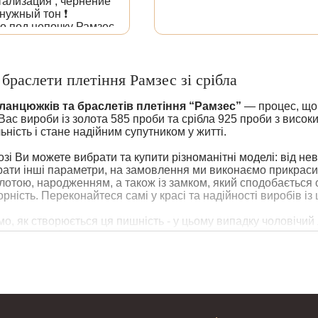
ализация , чернение
нужный тон ❗️
о под цепочку Рамзес
заказа) ❗️
сибо Мастеру а также
браслети плетіння Рамзес зі срібла
ас Бог ❗️
ланцюжків та браслетів плетіння “Рамзес”
— процес, що 
Вас вироби із золота 585 проби та срібла 925 проби з високи
ьність і стане надійним супутником у житті.
зі Ви можете вибрати та купити різноманітні моделі: від не
ати інші параметри, на замовлення ми виконаємо прикраси 
лотою, народженням, а також із замком, який сподобається са
орність. Переконайтеся самі у красі та надійності виробів із
о, як створюється ця пишність - у цьому випадку чоловічий л
ріалу до роботи.
орогоцінного металу для роботи
вленні інших ланцюжкових плетінь, спочатку плавимо та легу
ми. Цей злиток, який майстри називають «олівець», буде ос