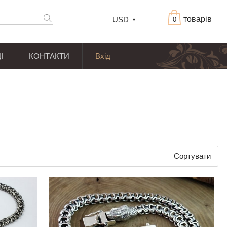
товарів
USD
0
І
КОНТАКТИ
Вхід
Сортувати