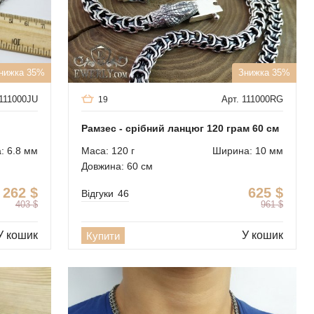
нижка 35%
Знижка 35%
 111000JU
Арт. 111000RG
19
Рамзес - срібний ланцюг 120 грам 60 см
: 6.8 мм
Маса: 120 г
Ширина: 10 мм
Довжина: 60 см
262
$
625
$
Відгуки
46
403
$
961
$
У кошик
У кошик
Купити