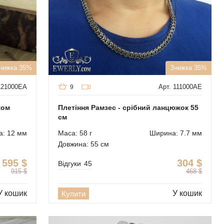
нижка 35%
Знижка 35%
121000EA
Арт. 111000AE
9
ком
Плетіння Рамзес - срібний ланцюжок 55
см
: 12 мм
Маса: 58 г
Ширина: 7.7 мм
Довжина: 55 см
595
$
304
$
Відгуки
45
915
$
468
$
У кошик
У кошик
Купити