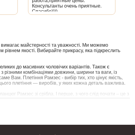
работа,приятные цены.
со
Консультанты очень приятные.
из
Спасибо))))
вимагає майстерності та уважності. Ми можемо
м рівнем якості. Вибирайте прикрасу, яка підкреслить
великих до масивних чоловічих варіантів. Також є
з різними комбінаціями довжини, ширини та ваги, із
ме Вам. Плетіння Рамзес - вибір тих, хто цінує якість,
 цього плетіння — виробів, у яких кожна деталь важлива.
анцюг Рамзес зі срібла. І перше, з чого слід почати – це з
ємо срібло 999,99 проби, відливаючи срібний злиток
новою майбутніх виробів. Далі отримані зливки вже зі