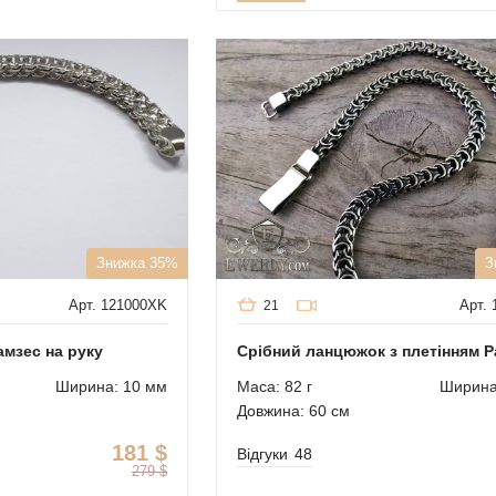
Знижка 35%
З
Арт. 121000XK
Арт.
21
амзес на руку
Срібний ланцюжок з плетінням Р
Ширина: 10 мм
Маса: 82 г
Ширина
Довжина: 60 см
181
$
Відгуки
48
279
$