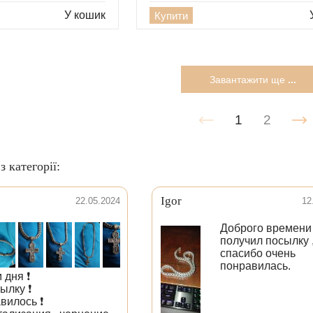
У кошик
Купити
Завантажити ще
...
1
2
з категорії:
Igor
22.05.2024
12
Доброго времени 
получил посылку 
спасибо очень
понравилась.
дня ❗️
лку ❗️
илось ❗️