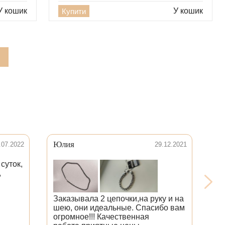
У кошик
У кошик
Купити
Юлия
М
.07.2022
29.12.2021
суток,
,
Заказывала 2 цепочки,на руку и на
Ра
шею, они идеальные. Спасибо вам
до
огромное!!! Качественная
и 