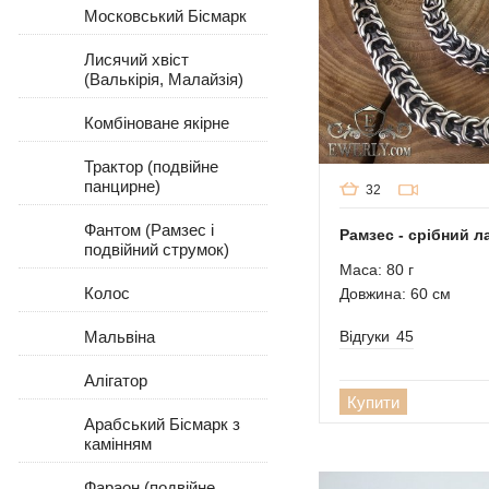
Московський Бісмарк
Лисячий хвіст
(Валькірія, Малайзія)
Комбіноване якірне
Трактор (подвійне
панцирне)
32
Фантом (Рамзес і
Рамзес - срібний л
подвійний струмок)
Маса: 80 г
Колос
Довжина: 60 см
Відгуки
45
Мальвіна
Алігатор
Купити
Арабський Бісмарк з
камінням
Фараон (подвійне