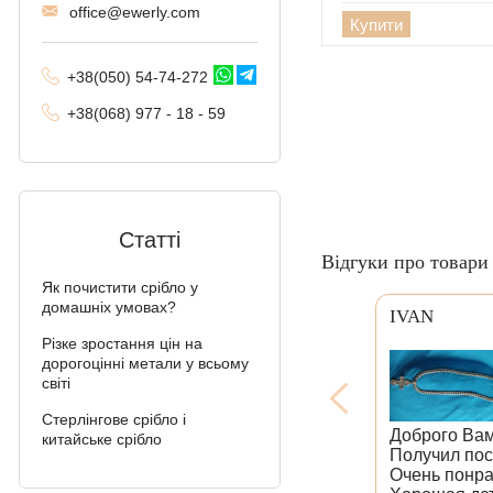
offi
ce@ewe
rly.com
Купити
+38(
050
) 54-7
4-2
72
+38
(068
) 97
7 - 1
8 - 59
Статті
Відгуки про товари 
Як почистити срібло у
домашніх умовах?
IVAN
Різке зростання цін на
дорогоцінні метали у всьому
світі
Стерлінгове срібло і
Доброго Вам 
китайське срібло
Получил посы
Очень понрав