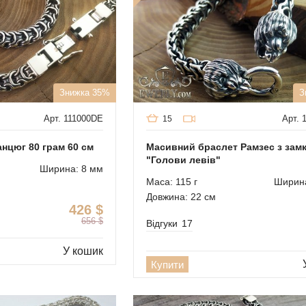
Знижка 35%
З
Арт. 111000DE
Арт. 
15
анцюг 80 грам 60 см
Масивний браслет Рамзес з зам
"Голови левів"
Ширина: 8 мм
Маса: 115 г
Ширина
Довжина: 22 см
426
$
656
$
Відгуки
17
У кошик
Купити