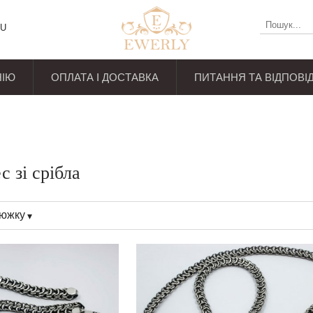
U
НІЮ
ОПЛАТА І ДОСТАВКА
ПИТАННЯ ТА ВІДПОВІД
уків
 зі срібла
цюжку