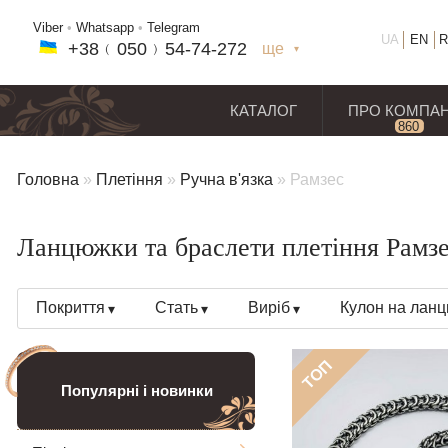
Viber
•
Whatsapp
•
Telegram
UA
EN
R
+38﹙
050
﹚54-7
4-2
72
ще
+38(
050
) 54-7
4-2
72
+38
(068
) 97
7-1
8-59
КАТАЛОГ
ПРО КОМПА
860
відг
Головна
»
Плетіння
»
Ручна в'язка
»
Рамзес
Ланцюжки та браслети плетіння Рамзес
Покриття
Стать
Виріб
Кулон на лан
ТОП
Популярні і новинки