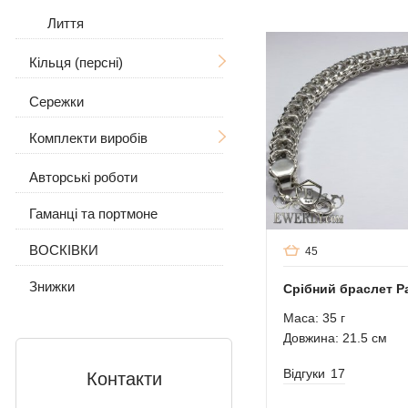
Лиття
Кільця (персні)
Сережки
Чоловічі
Комплекти виробів
Жіночі
З черепом
Авторські роботи
Сережки і кільце
З вовком
З камінням
Гаманці та портмоне
Ланцюжок з підвіскою
З камінням
Без каменів
ВОСКІВКИ
Без каменів
45
Знижки
Срібний браслет Р
Маса: 35 г
Довжина: 21.5 см
Відгуки
17
Контакти