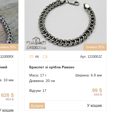
нижка 35%
Знижка 35%
 111000RX
Арт. 121000JZ
66
бний
Браслет зі срібла Рамзес
Маса: 17 г
Ширина: 6.8 мм
: 10 мм
Довжина: 20 см
99
$
Відгуки
17
626
$
153
$
963
$
У кошик
Купити
У кошик