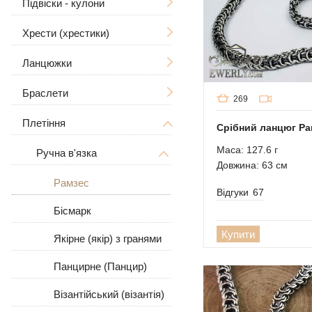
Підвіски - кулони
Хрести (хрестики)
Чоловічі
Ланцюжки
Ладанки
Без розп'яття
Великі
Дерево Життя
З розп'яттям
Браслети
Чоловічі
269
Знаки зодіаку
Чоловічі
Плетіння
Жіночі
Чоловічі
Великі / Товсті
Срібний ланцюг Ра
У вигляді собаки
Жіночі
Великі
Маса: 127.6 г
Жіночі
Ручна в'язка
Великі / Товсті
Довжина: 63 см
Для тварин
Кам'яні
З камінням
Рамзес
Відгуки
67
Шкіряні
Бісмарк
Купити
Шкіра зі сріблом
Якірне (якір) з гранями
Панцирне (Панцир)
Візантійський (візантія)