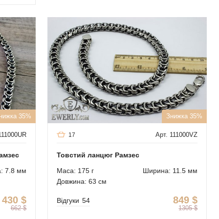
нижка 35%
Знижка 35%
 111000UR
Арт. 111000VZ
17
амзес
Товстий ланцюг Рамзес
: 7.8 мм
Маса: 175 г
Ширина: 11.5 мм
Довжина: 63 см
430
$
849
$
Відгуки
54
662
$
1305
$