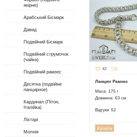
якірне)
Арабський Бісмарк
Давид
Подвійний Бісмарк
Подвійний струмочок
(чайка)
42
Подвійний рамзес
Ланцюг Рамзес
Десятка (подвійне
панцирное)
Маса: 175 г
Довжина: 63 см
Кардинал (Пітон,
Італійка)
Відгуки
52
Ліхтарі
Купити
Молнія