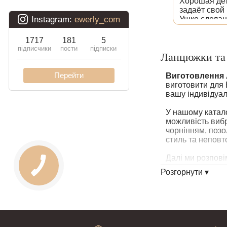
Хорошая дет
задаёт свой 
Ушко сделан
(из прошлого 
Большое Спа
Вам ❗️
Ланцюжки та 
Храни всех В
Виготовлення 
виготовити для 
вашу індивідуал
У нашому катало
можливість вибр
чорнінням, позо
стиль та неповт
Далі ми розповім
підготовки мате
Розгорнути ▾
Підготовка д
Як і при вигото
прямокутної фор