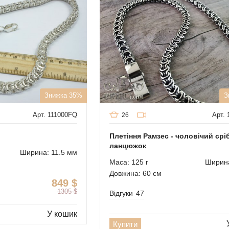
Знижка 35%
З
Арт. 111000FQ
Арт.
26
Плетіння Рамзес - чоловічий срі
ланцюжок
Ширина: 11.5 мм
Маса: 125 г
Ширина
Довжина: 60 см
849
$
1305
$
Відгуки
47
У кошик
Купити