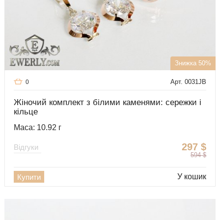
Знижка 50%
Арт. 0031JB
0
Жіночий комплект з білими каменями: сережки і
кільце
Маса: 10.92 г
297
$
Відгуки
594
$
У кошик
Купити