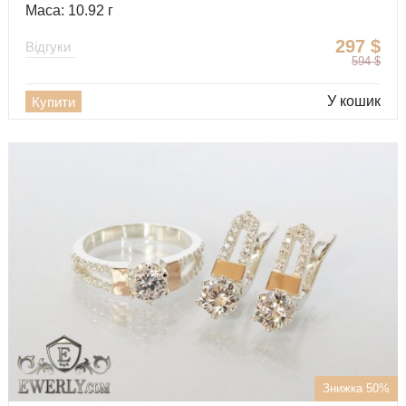
Маса: 10.92 г
297
$
Відгуки
594
$
У кошик
Купити
Знижка 50%