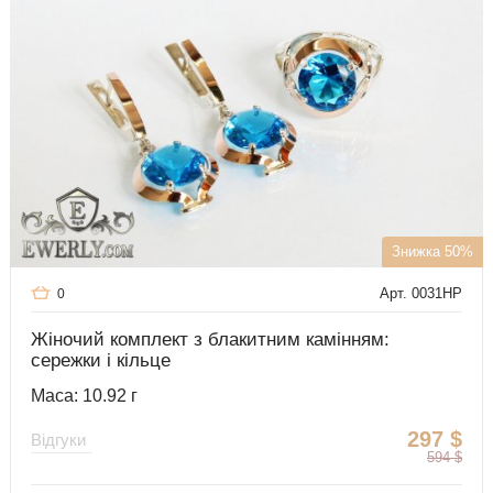
Знижка 50%
Арт. 0031HP
0
Жіночий комплект з блакитним камінням:
сережки і кільце
Маса: 10.92 г
297
$
Відгуки
594
$