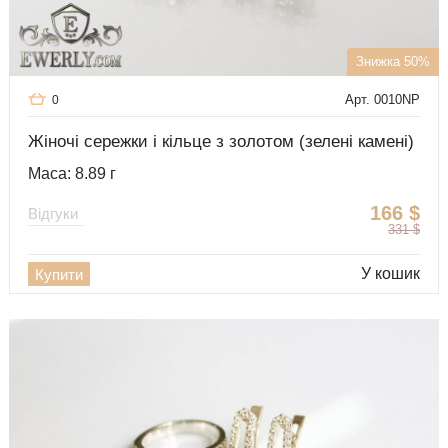
Знижка 50%
Арт. 0010NP
0
Жіночі сережки і кільце з золотом (зелені камені)
Маса: 8.89 г
166
$
Відгуки
331
$
У кошик
Купити