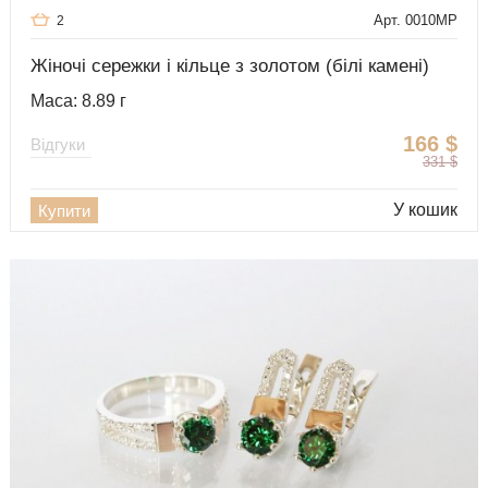
Арт. 0010MP
2
Жіночі сережки і кільце з золотом (білі камені)
Маса: 8.89 г
166
$
Відгуки
331
$
У кошик
Купити