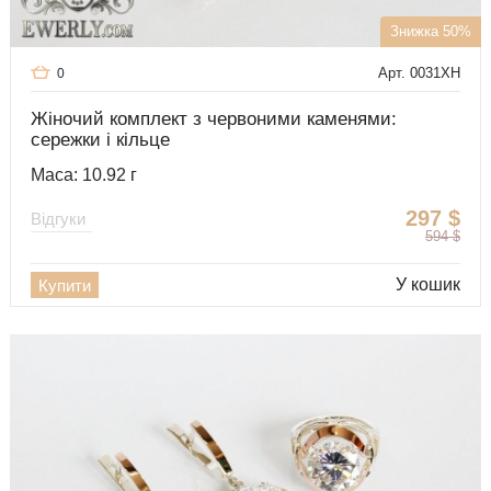
Знижка 50%
Арт. 0031XH
0
Жіночий комплект з червоними каменями:
сережки і кільце
Маса: 10.92 г
297
$
Відгуки
594
$
У кошик
Купити