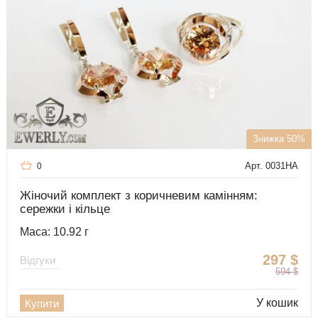
Знижка 50%
Арт. 0031HA
0
Жіночий комплект з коричневим камінням:
сережки і кільце
Маса: 10.92 г
297
$
Відгуки
594
$
У кошик
Купити