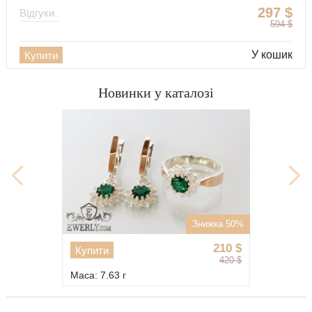
297
$
Відгуки
594
$
У кошик
Купити
Новинки у каталозі
Знижка 50%
210
$
Купити
420
$
Маса: 7.63 г