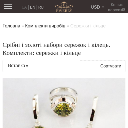
Кошик
USD
UA
EN
RU
порожній
Головна
»
Комплекти виробів
»
Сережки і кільце
Срібні і золоті набори сережок і кілець.
Комплекти: сережки і кільце
Вставка
Сортувати