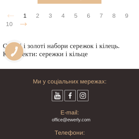
1
2
3
4
5
6
7
8
9
10
Срібні і золоті набори сережок і кілець.
Комплекти: сережки і кільце
Ми у соціальних мережах:
E-mail:
offi
ce@ewe
rly.com
Телефони: