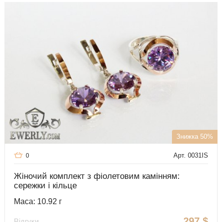
Знижка 50%
Арт. 0031IS
0
Жіночий комплект з фіолетовим камінням:
сережки і кільце
Маса: 10.92 г
297
$
Відгуки