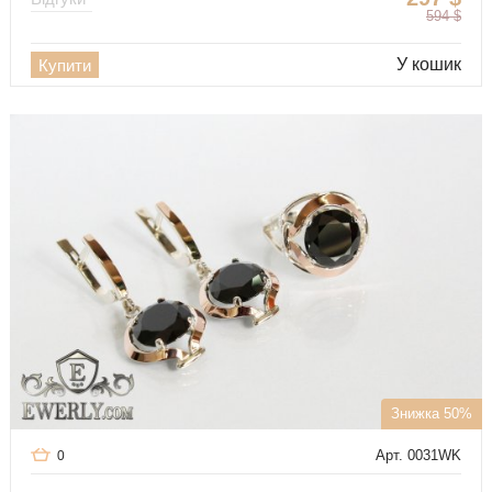
594
$
У кошик
Купити
Знижка 50%
Арт. 0031WK
0