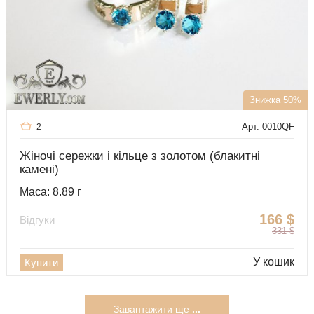
Знижка 50%
Арт. 0010QF
2
Жіночі сережки і кільце з золотом (блакитні
камені)
Маса: 8.89 г
166
$
Відгуки
331
$
У кошик
Купити
Завантажити ще
...