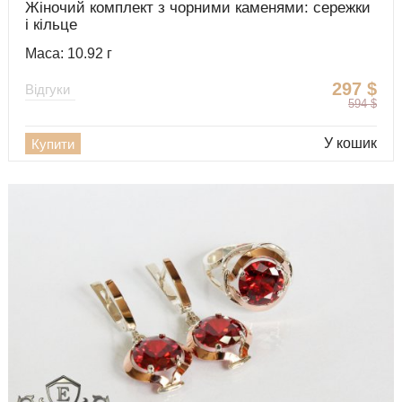
Жіночий комплект з чорними каменями: сережки
і кільце
Маса: 10.92 г
297
$
Відгуки
594
$
У кошик
Купити