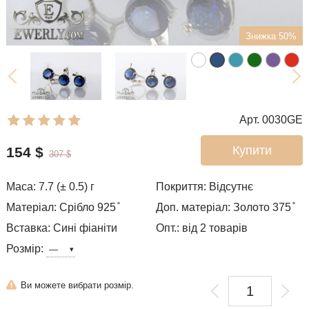
Знижка 50%
Арт. 0030GE
Купити
154
$
307
$
Маса: 7.7 (± 0.5) г
Покриття: Відсутнє
Матеріал: Срібло 925 ̊
Доп. матеріал: Золото 375 ̊
Вставка: Сині фіаніти
Опт.: від 2 товарів
Розмір:
Ви можете вибрати розмір.