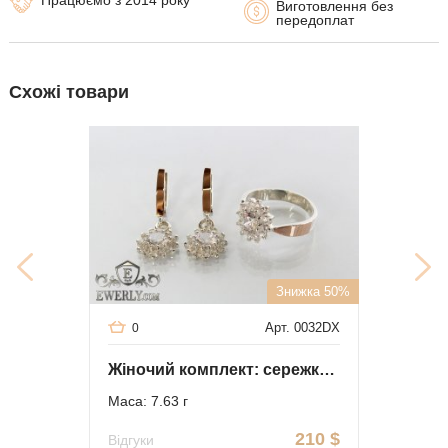
Працюємо з 2014 року
Виготовлення без
передоплат
Схожі товари
Знижка 50%
Арт. 0032DX
0
Жіночий комплект: сережки і кільце з білим камінням
Маса: 7.63 г
210
$
Відгуки