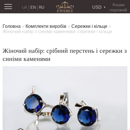
Кошик
USD
UA
EN
RU
порожній
Головна
»
Комплекти виробів
»
Сережки і кільце
»
Жіночий набір з синіми каменями: сережки і кільце
Жіночий набір: срібний перстень і сережки з
синіми каменями