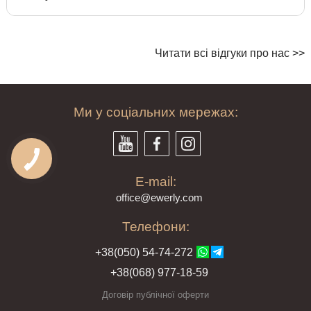
Читати всі відгуки про нас >>
Ми у соціальних мережах:
E-mail:
offi
ce@ewe
rly.com
Телефони:
+38(
050
) 54-7
4-2
72
+38
(068
) 97
7-1
8-59
Договір публічної оферти