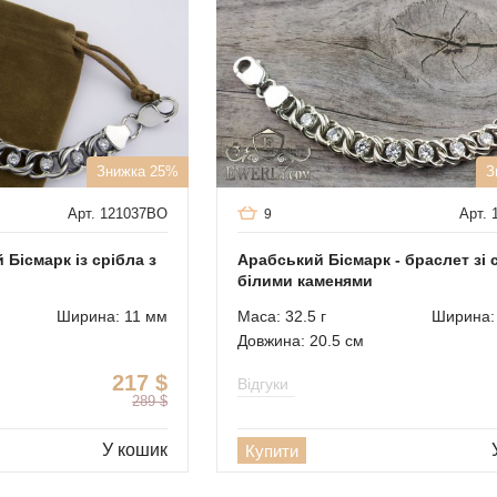
Знижка 25%
З
Арт. 121037BO
Арт. 
9
Бісмарк із срібла з
Арабський Бісмарк - браслет зі 
білими каменями
Ширина: 11 мм
Маса: 32.5 г
Ширина:
Довжина: 20.5 см
217
$
Відгуки
289
$
У кошик
Купити