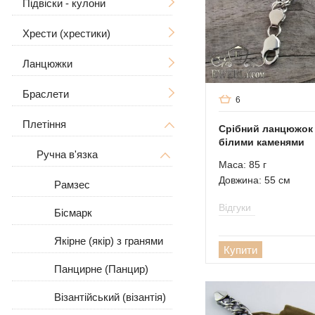
Підвіски - кулони
Хрести (хрестики)
Чоловічі
Ланцюжки
Ладанки
Без розп'яття
Великі
Дерево Життя
З розп'яттям
Браслети
Чоловічі
6
Знаки зодіаку
Чоловічі
Плетіння
Жіночі
Чоловічі
Великі / Товсті
Срібний ланцюжок 
білими каменями
У вигляді собаки
Жіночі
Великі
Жіночі
Ручна в'язка
Великі / Товсті
Маса: 85 г
Для тварин
Довжина: 55 см
Кам'яні
З камінням
Рамзес
Відгуки
Шкіряні
Бісмарк
Шкіра зі сріблом
Якірне (якір) з гранями
Купити
Панцирне (Панцир)
Візантійський (візантія)