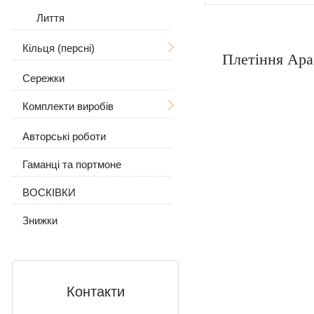
Лиття
Кільця (персні)
Плетіння Араб
Сережки
Чоловічі
Комплекти виробів
Жіночі
З черепом
Авторські роботи
Сережки і кільце
З вовком
З камінням
Гаманці та портмоне
Ланцюжок з підвіскою
З камінням
Без каменів
ВОСКІВКИ
Без каменів
Знижки
Контакти