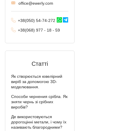
offi
ce@ewe
rly.com
+38(
050
) 54-7
4-2
72
+38
(068
) 97
7 - 1
8 - 59
Статті
Як створюється ювелірний
виріб за допомогою 3D-
моделювання.
Способи чернения срібла. Як
зняти чернь зі срібних
виробів?
Де використовуються
дорогоцінні метали, і чому їх
називають благородними?