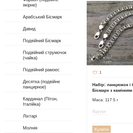
якірне)
Арабський Бісмарк
Давид
Подвійний Бісмарк
Подвійний струмочок
(чайка)
Подвійний рамзес
1
Десятка (подвійне
Набір: ланцюжок і
панцирное)
Бісмарк з камінням
Кардинал (Пітон,
Маса: 117.5 г
Італійка)
Відгуки
Ліхтарі
Молнія
Купити