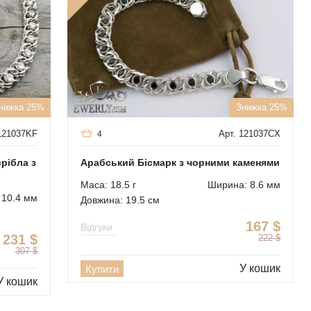
нижка 25%
Знижка 25%
121037KF
Арт. 121037CX
4
срібла з
Арабський Бісмарк з чорними каменями
Маса: 18.5 г
Ширина: 8.6 мм
 10.4 мм
Довжина: 19.5 см
167
$
Відгуки
231
$
222
$
307
$
У кошик
Купити
У кошик