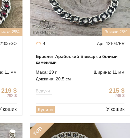
нижка 25%
Знижка 25%
121037GO
Арт. 121037PR
4
Браслет Арабський Бісмарк з білими
каменями
: 11 мм
Маса: 29 г
Ширина: 11 мм
Довжина: 20.5 см
219
$
215
$
Відгуки
292
$
286
$
У кошик
У кошик
Купити
ТОП