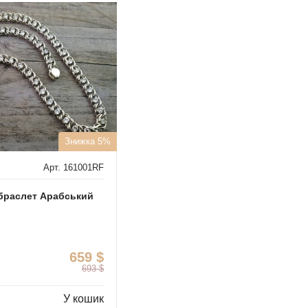
Знижка 5%
Арт. 161001RF
 браслет Арабський
659
$
693
$
У кошик