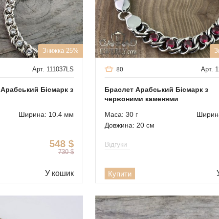
Знижка 25%
З
Арт. 111037LS
Арт. 
80
Арабський Бісмарк з
Браслет Арабський Бісмарк з
червоними каменями
Ширина: 10.4 мм
Маса: 30 г
Ширина
Довжина: 20 см
548
$
Відгуки
730
$
У кошик
Купити