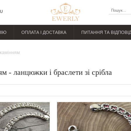
U
НІЮ
ОПЛАТА І ДОСТАВКА
ПИТАННЯ ТА ВІДПОВІД
уків
 камінням
м - ланцюжки і браслети зі срібла