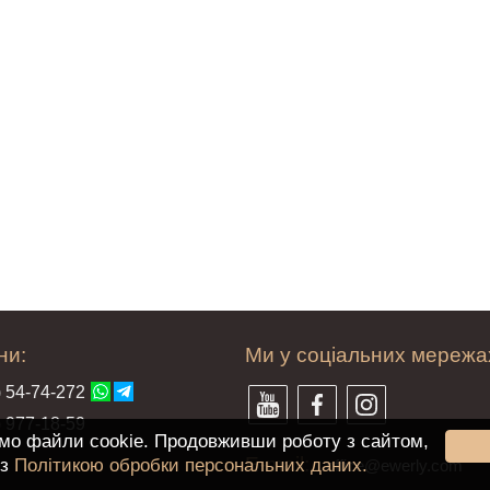
ни:
Ми у соціальних мережа
) 54-7
4-2
72
) 97
7-1
8-59
мо файли cookie. Продовживши роботу з сайтом,
E-mail:
 з
Політикою обробки персональних даних.
offi
ce@ewe
rly.com