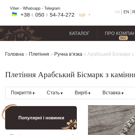
Viber
•
Whatsapp
•
Telegram
UA
EN
R
+38﹙
050
﹚54-7
4-2
72
ще
+38(
050
) 54-7
4-2
72
+38
(068
) 97
7-1
8-59
КАТАЛОГ
ПРО КОМПА
860
відг
Головна
»
Плетіння
»
Ручна в'язка
»
Арабський Бісмарк з
Плетіння Арабський Бісмарк з каміння
Покриття
Стать
Виріб
Вставка
Популярні і новинки