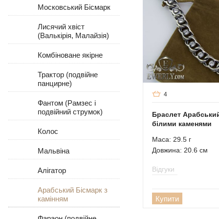
Московський Бісмарк
Лисячий хвіст
(Валькірія, Малайзія)
Комбіноване якірне
Трактор (подвійне
панцирне)
4
Фантом (Рамзес і
подвійний струмок)
Браслет Арабський 
білими каменями
Колос
Маса: 29.5 г
Довжина: 20.6 см
Мальвіна
Відгуки
Алігатор
Арабський Бісмарк з
Купити
камінням
Фараон (подвійне