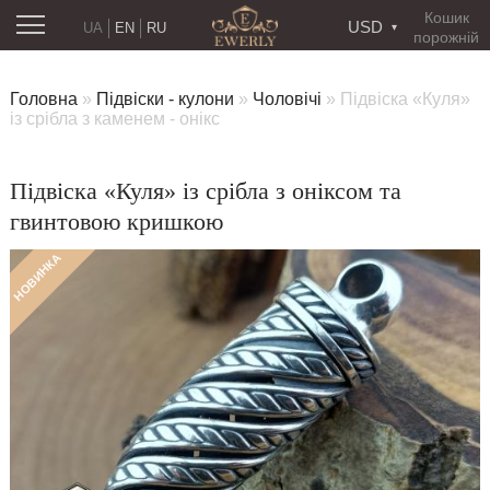
Кошик
USD
UA
EN
RU
порожній
Головна
»
Підвіски - кулони
»
Чоловічі
»
Підвіска «Куля»
із срібла з каменем - онікс
Підвіска «Куля» із срібла з оніксом та
гвинтовою кришкою
НОВИНКА