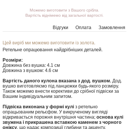
Ви можете вибрати покриття, вушко.
Можемо виготовити з Вашого срібла.
Вартість віднімемо від загальної вартості.
Додаткові побажання можете вказати у коментарі під час
оформлення замовлення.
Відгуки
Оплата
Замовлення
У деяких моделях підвісок немає можливості розширити
вушко до необхідних розмірів, в цьому випадку наші
менеджери зв'яжуться з Вами.
Цей виріб ми можемо виготовити із золота.
Ретельне опрацювання найдрібніших деталей.
Будь-яку підвіску можна доповнити вушком потрібного
розміру з перехідним кільцем під будь-який ланцюжок.
Розміри:
Довжина без вушка: 4.1 см
Довжина з вушком: 4.6 см
Вартість даного кулона вказана з дод. вушком.
Дод.
вушко виготовляємо під ланцюжки будь-якого розміру.
Також можемо внести корективи до срібної підвіски за
Вашим індивідуальним запитом.
Підвіска виконана у формі кулі
з ретельно
опрацьованим рельєфом. У викрученому вигляді
відкривається порожня внутрішня частина;
основа кулі
звужена і прикрашена вставкою каменем з чорного
оніксу
, що надає композиції глибини та акценту.