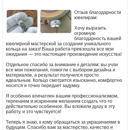
Отзыв благодарности
ювелирам:
Хочу выразить
огромную
благодарность вашей
ювелирной мастерской за создание уникального
кольца на заказ! Ваша работа превзошла все мои
ожидания — это настоящее произведение искусства!
Отдельное спасибо за внимание к деталям: вы учли
все мои пожелания, помогли с выбором дизайна и
материалов, а результат получился просто
идеальным. Кольцо смотрится изысканно, комфортно
носится и точно передает задумку.
Я особенно впечатлен вашим профессионализмом,
терпением и искренним желанием создать что-то
действительно особенное. Вы вложили душу в эту
работу, и это чувствуется!
Теперь я знаю, к кому обращаться за украшениями в
будущем. Спасибо вам за мастерство, качество и