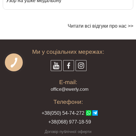
Узор на ушке медальону
Читати всі відгуки про нас >>
Ми у соціальних мережах:
E-mail:
offi
ce@ewe
rly.com
Телефони:
+38(
050
) 54-7
4-2
72
+38
(068
) 97
7-1
8-59
Договір публічної оферти