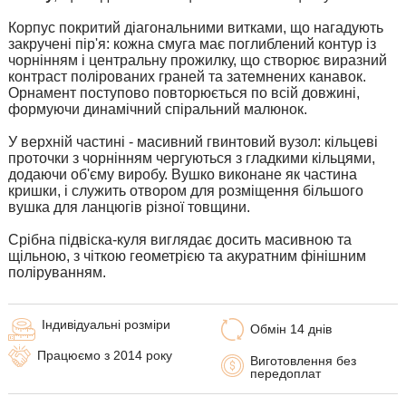
Корпус покритий діагональними витками, що нагадують
закручені пір'я: кожна смуга має поглиблений контур із
чорнінням і центральну прожилку, що створює виразний
контраст полірованих граней та затемнених канавок.
Орнамент поступово повторюється по всій довжині,
формуючи динамічний спіральний малюнок.
У верхній частині - масивний гвинтовий вузол: кільцеві
проточки з чорнінням чергуються з гладкими кільцями,
додаючи об'єму виробу. Вушко виконане як частина
кришки, і служить отвором для розміщення більшого
вушка для ланцюгів різної товщини.
Срібна підвіска-куля виглядає досить масивною та
щільною, з чіткою геометрією та акуратним фінішним
поліруванням.
Індивідуальні розміри
Обмін 14 днів
Працюємо з 2014 року
Виготовлення без
передоплат