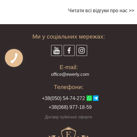
Читати всі відгуки про нас >>
Ми у соціальних мережах:
E-mail:
offi
ce@ewe
rly.com
Телефони:
+38(
050
) 54-7
4-2
72
+38
(068
) 97
7-1
8-59
Договір публічної оферти