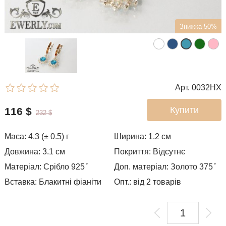
Знижка 50%
Арт. 0032HX
Купити
116
$
232
$
Маса: 4.3 (± 0.5) г
Ширина: 1.2
см
Довжина: 3.1 см
Покриття: Відсутнє
Матеріал: Срібло 925 ̊
Доп. матеріал: Золото 375 ̊
Вставка: Блакитні фіаніти
Опт.: від 2 товарів