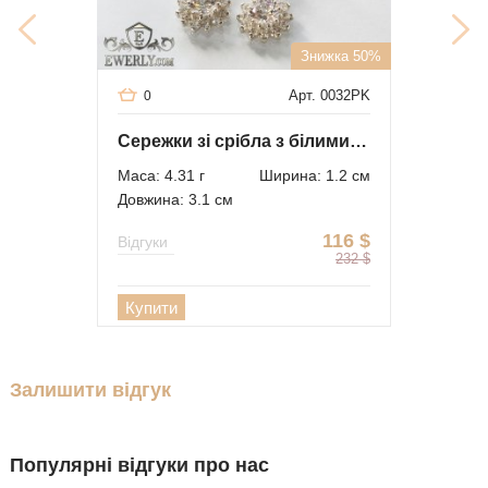
Знижка 50%
Арт. 0032PK
0
Сережки зі срібла з білими каменями для дівчини
Маса: 4.31 г
Ширина: 1.2 см
Довжина: 3.1 см
116
$
Відгуки
232
$
Купити
Залишити відгук
Популярні відгуки про нас