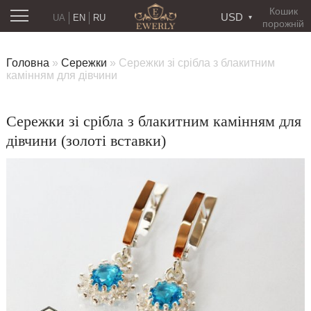
Кошик
USD
UA
EN
RU
порожній
Головна
»
Сережки
»
Сережки зі срібла з блакитним
камінням для дівчини
Сережки зі срібла з блакитним камінням для
дівчини (золоті вставки)