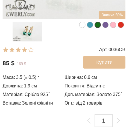
Знижка 50%
Арт. 0036OB
Купити
85
$
169
$
Маса: 3.5 (± 0.5) г
Ширина: 0.6
см
Довжина: 1.9 см
Покриття: Відсутнє
Матеріал: Срібло 925 ̊
Доп. матеріал: Золото 375 ̊
Вставка: Зелені фіаніти
Опт.: від 2 товарів