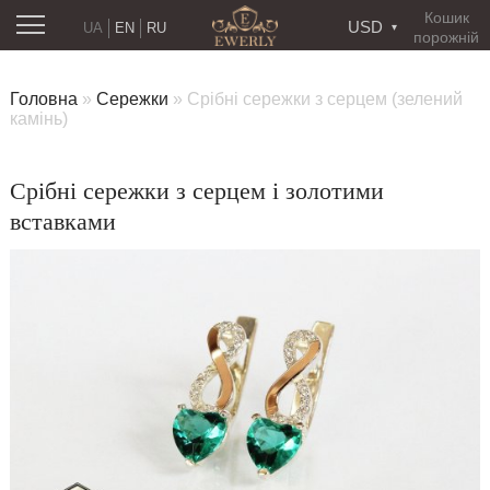
Кошик
USD
UA
EN
RU
порожній
Головна
»
Сережки
»
Срібні сережки з серцем (зелений
камінь)
Срібні сережки з серцем і золотими
вставками