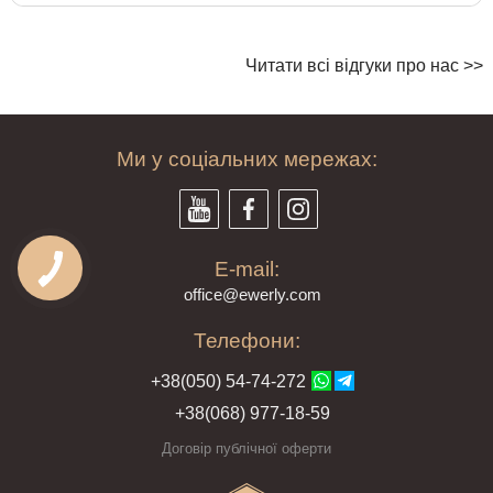
Читати всі відгуки про нас >>
Ми у соціальних мережах:
E-mail:
offi
ce@ewe
rly.com
Телефони:
+38(
050
) 54-7
4-2
72
+38
(068
) 97
7-1
8-59
Договір публічної оферти