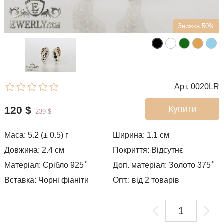
Знижка 50%
Арт. 0020LR
Купити
120
$
239
$
Маса: 5.2 (± 0.5) г
Ширина: 1.1
см
Довжина: 2.4 см
Покриття: Відсутнє
Матеріал: Срібло 925 ̊
Доп. матеріал: Золото 375 ̊
Вставка: Чорні фіаніти
Опт.: від 2 товарів