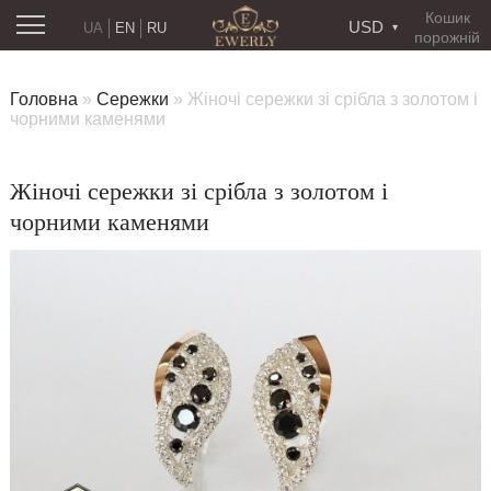
Кошик
USD
UA
EN
RU
порожній
Головна
»
Сережки
»
Жіночі сережки зі срібла з золотом і
чорними каменями
Жіночі сережки зі срібла з золотом і
чорними каменями