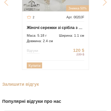
Знижка 50%
Арт. 0020JF
2
Жіночі сережки зі срібла з золотом і світло-блакитним камінням
Маса: 5.18 г
Ширина: 1.1 см
Довжина: 2.4 см
120
$
Відгуки
239
$
Купити
Залишити відгук
Популярні відгуки про нас