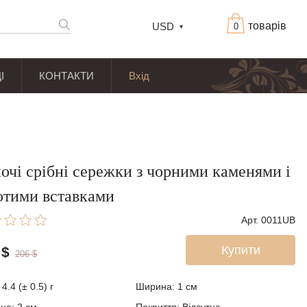
товарів
USD
0
І
КОНТАКТИ
Вхід
очі срібні сережки з чорними каменями і
отими вставками
Арт. 0011UB
Купити
$
206
$
4.4 (± 0.5) г
Ширина: 1
см