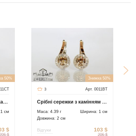
ка 50%
Знижка 50%
011CT
Арт. 0011BT
3
Срібні сережки з синіми каменями
Срібні сережки з камінням (колір - шампань)
1 см
Маса: 4.39 г
Ширина: 1 см
Довжина: 2 см
03
$
103
$
Відгуки
206
$
206
$