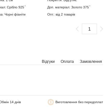
на: 2 см
Покриття: Відсутнє
ал: Срібло 925 ̊
Доп. матеріал: Золото 375 ̊
ка: Чорні фіаніти
Опт.: від 2 товарів
Відгуки
Оплата
Замовлення
Обмін 14 днів
Виготовлення без передоплат