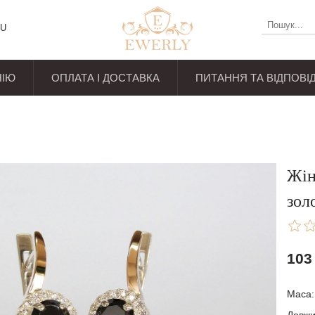
U
НІЮ
ОПЛАТА І ДОСТАВКА
ПИТАННЯ ТА ВІДПОВІД
уків
и
Жін
зол
103
Маса: 