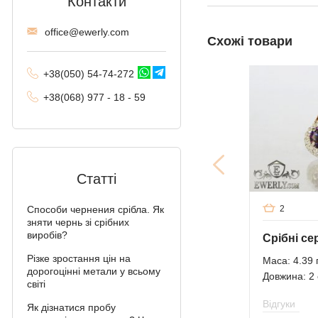
Контакти
Трактор (подвійне
offi
ce@ewe
rly.com
панцирне)
Схожі товари
Фантом (Рамзес і
+38(
050
) 54-7
4-2
72
подвійний струмок)
+38
(068
) 97
7 - 1
8 - 59
Колос
Мальвіна
Алігатор
Статті
Арабський Бісмарк з
камінням
2
Способи чернения срібла. Як
зняти чернь зі срібних
Фараон (подвійне
виробів?
якірне)
Різке зростання цін на
Маса: 4.39 
дорогоцінні метали у всьому
Арабський Бісмарк
Довжина: 2
світі
Давид
Відгуки
Як дізнатися пробу