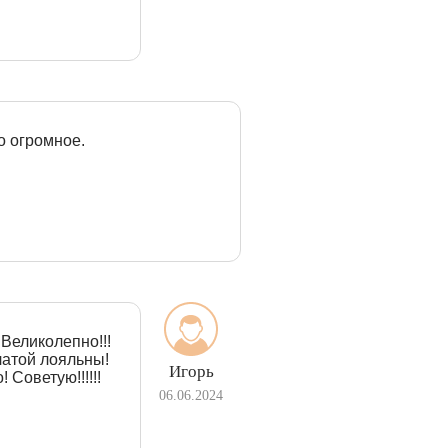
о огромное.
Великолепно!!!
латой лояльны!
Игорь
 Советую!!!!!!
06.06.2024