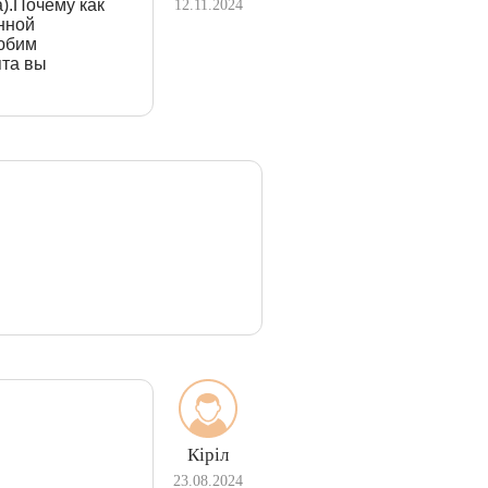
).Почему как
12.11.2024
анной
любим
ята вы
Кіріл
23.08.2024