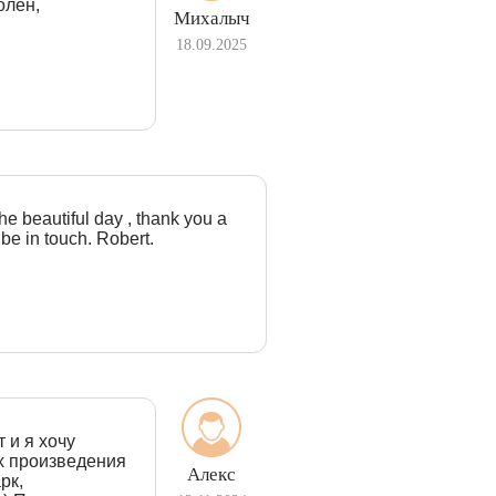
олен,
Михалыч
18.09.2025
the beautiful day , thank you a
 be in touch. Robert.
 и я хочу
х произведения
Алекс
рк,