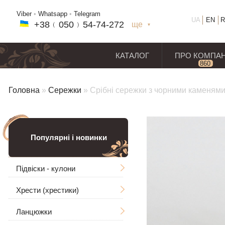
Viber
•
Whatsapp
•
Telegram
UA
EN
R
+38﹙
050
﹚54-7
4-2
72
ще
+38(
050
) 54-7
4-2
72
+38
(068
) 97
7-1
8-59
КАТАЛОГ
ПРО КОМПА
860
відг
Головна
»
Сережки
»
Срібні сережки з чорними каменям
Популярні і новинки
Підвіски - кулони
Хрести (хрестики)
Чоловічі
Ланцюжки
Ладанки
Без розп'яття
Великі