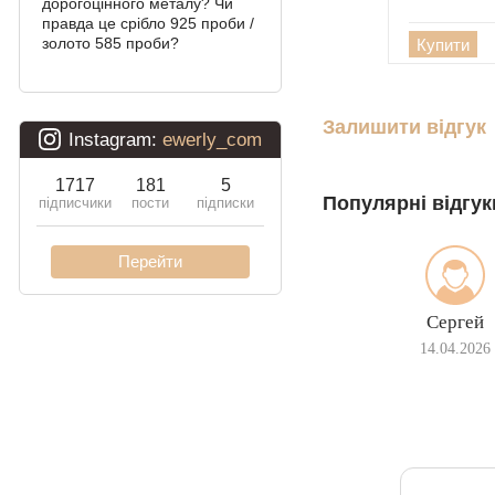
дорогоцінного металу? Чи
Подвійний Бісмарк
правда це срібло 925 проби /
золото 585 проби?
Купити
Подвійний струмочок
(чайка)
Залишити відгук
Подвійний рамзес
Десятка (подвійне
панцирное)
Популярні відгук
Кардинал (Пітон,
Італійка)
Ліхтарі
Сергей
Молнія
14.04.2026