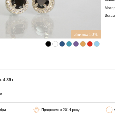
Довжи
Матері
Встав
Знижка 50%
я:
4.39 г
м
міри
Працюємо з 2014 року