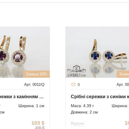
Знижка 50%
Зниж
Арт. 0011IQ
Арт. 0
0
Срібні сережки з камінням (аметистовий колір)
г
Ширина: 1 см
Маса: 4.39 г
Ширина: 
 см
Довжина: 2 см
103
$
1
Відгуки
206
$