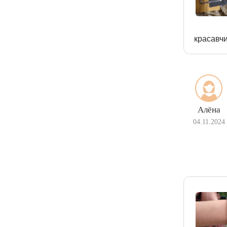
красавч
Алёна
04.11.2024