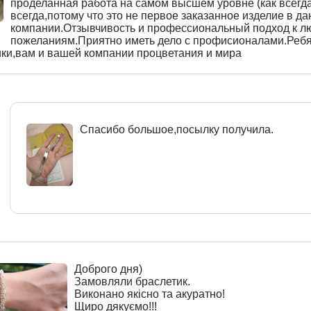
проделанная работа на самом высшем уровне (как всегда
всегда,потому что это не первое заказанное изделие в д
компании.Отзывчивость и профессиональный подход к 
пожеланиям.Приятно иметь дело с профисионалами.Реб
ики,вам и вашей компании процветания и мира
Спасибо большое,посылку получила.
Доброго дня)
Замовляли браслетик.
Виконано якісно та акуратно!
Щиро дякуємо!!!